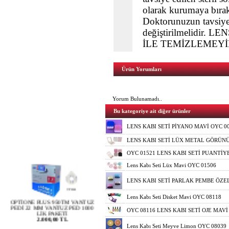
olarak kurumaya bırak
Doktorunuzun tavsiye e
değiştirilmelidir
İLE TEMİZLEMEYİ
Ürün Yorumları
Yorum Bulunamadı..
Bu kategoriye ait diğer ürünler
LENS KABI SETİ PİYANO MAVİ OYC 0
LENS KABI SETİ LÜX METAL GÖRÜN
OYC 01521 LENS KABI SETİ PUANTİY
Lens Kabı Seti Lüx Mavi OYC 01506
LENS KABI SETİ PARLAK PEMBE ÖZE
OPTİONE PLUS 950TM VANTUZ
PEDİ 22 MM VANTUZ PED 1000
Lens Kabı Seti Disket Mavi OYC 08118
LİK PAKETİ
2.000,00 TL
OYC 08116 LENS KABI SETİ OJE MAVİ
Lens Kabı Seti Meyve Limon OYC 08039