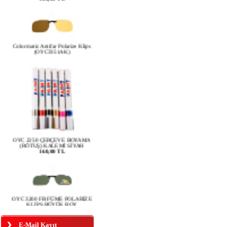
Colormatic Antifar Polarize Klips
(OYC3351AK)
OYC 2250 ÇERÇEVE BOYAMA
(RÖTUŞ) KALEMİ SİYAH
160,00 TL
OYC 3200 FB FÜME POLARİZE
KLİPS BÜYÜK BOY
E-Mail Kayıt