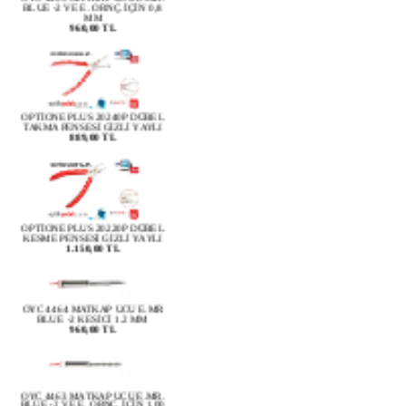
960,00 TL
OPTİONE PLUS 20240P DÜBEL
TAKMA PENSESİ GİZLİ YAYLI
889,00 TL
OPTİONE PLUS 20220P DÜBEL
KESME PENSESİ GİZLİ YAYLI
1.150,00 TL
OYC 4464 MATKAP UCU E.MR
BLUE -2 KESİCİ 1.2 MM
960,00 TL
OYC 4463 MATKAP UCU E.MR.
BLUE -2 VE E. ORNÇ. İÇİN 1,00
MM
960,00 TL