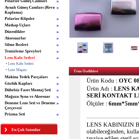
Polarize Güneş Camları
»
Aynalı Güneş Camları (Revo
»
Kaplama)
Polarize Klipsler
»
Matkap Uçları
»
Düzenlikler
»
Aksesuarlar
»
Silme Bezleri
»
Temizleme Spreyleri
»
Lens Kabı Setleri
»
•
Lens Kabı Setleri
•
Lens Maşası
Ürün Özellikleri
Makina Yedek Parçaları
»
Ürün Kodu :
OYC 0
Gözlük Kapları
»
Ürün Adı :
LENS K
Dübelsiz Faset Montaj Seti
»
SERİ KONTAKT L
Mağaza Ayna ve Aksesuar
»
Ölçüler :
6mm*5mm
Deneme Lens Seti ve Deneme
»
Çerçevesi
Prizma Seti
»
LENS KABINIZIN BAK
En Çok Satanlar
olabileceğinden, kulla
tavsiye edilen steril 