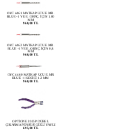
OYC 4461 MATKAP UCU E.MR.
BLUE -1 VE E. ORNÇ. İÇİN 1,00
MM
960,00 TL
OYC 4462 MATKAP UCU E.MR.
BLUE -1 VE E. ORNÇ. İÇİN 0,8
MM
960,00 TL
OYC 4460 MATKAP UCU E.MR
BLUE -1 KESİCİ 1.2 MM
960,00 TL
OPTİONE 2025P DÜBEL
ÇIKARMA PENSESİ GİZLİ YAYLI
695,00 TL