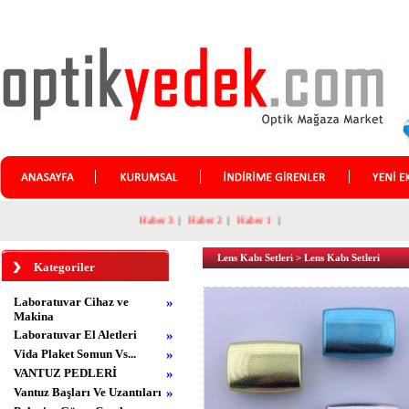
Haber 3
|
Haber 2
|
Haber 1
|
Lens Kabı Setleri
>
Lens Kabı Setleri
Kategoriler
Laboratuvar Cihaz ve
»
Makina
Laboratuvar El Aletleri
»
Vida Plaket Somun Vs...
»
VANTUZ PEDLERİ
»
Vantuz Başları Ve Uzantıları
»