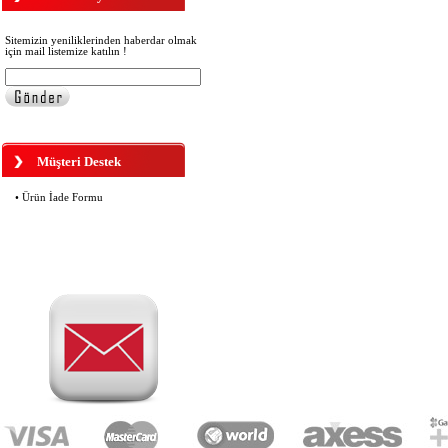
OYC 4330 SİLİKON PLAKET
OVAL 13 MM VİDALI
210,00 TL
Sitemizin yeniliklerinden haberdar olmak
için mail listemize katılın !
OYC 4300 SİLİKON PLAKET 13
MM VİDALI
210,00 TL
Müşteri Destek
• Ürün İade Formu
OYC 4005 KILAVUZ VİDA ÇAP 1.4
MM UZUNLUK 6 MM
169,00 TL