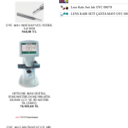
Lens Kabı Seti Jak OYC 08078
LENS KABI SETİ ÇANTA MAVİ OYC 08
OYC 4481 MATKAP UCU NİDEK
0,8 MM
960,00 TL
OPTİONE 8000 DİJİTAL
FOKOMETRE DOKUNMATİK
EKRAN (UV VE PD METRE
ÖLÇÜMÜ)
78.930,00 TL
OYC 4465 MATKAP UCU E.MR.
BLUE -2 VE E. ORNÇ. İÇİN 0,8
MM