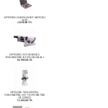
OPTİONE 2045PS FASET MONTAJ
SETİ
2.850,00 TL
OPTIONE 7075 MANUEL
FOKOMETRE İÇTEN OKUMALI
36.700,00 TL
OPTIONE 7000 DİJİTAL
FOKOMETRE (UV VE PD METRE
ÖLÇÜMÜ)
72.250,00 TL