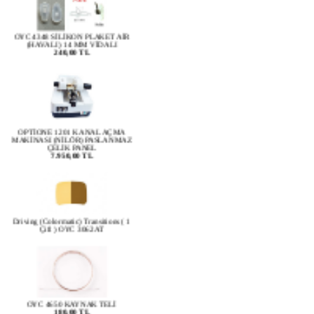
OYC 4348 SİLİKON PLAKET AİR
(HAVALI) 14 MM VİDALI
240,00 TL
OPTİONE 1201 KANAL AÇMA
MAKİNASI (NİLÖR) PASLANMAZ
ÇELİK PANEL
7.950,00 TL
Driving (Colormatic) Transitions ( 1
Çift ) OYC 3062AT
OYC 4650 KAYNAK TELİ
180,00 TL