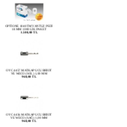
OPTİONE 1040TM VANTUZ PEDİ
18 MM 1000 LİK PAKET
1.500,00 TL
OYC 4457 MATKAP UCU BRİOT
VE WECO (SOL) 1,00 MM
960,00 TL
OYC 4456 MATKAP UCU BRİOT
VE WECO (SAĞ) 1,00 MM
960,00 TL