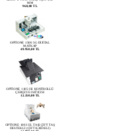
OPTİONE 1500 3G DİJİTAL
MATKAP
49.950,00 TL
OPTİONE 1105 ISI KONTROLLÜ
ÇERÇEVE ISITICISI
12.250,00 TL
OPTİONE 1003 EL TAŞI ÇİFT TAŞ
DESTEKLİ (ÇİFT KAİDELİ)
13.990,00 TL