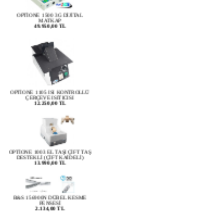
OPTİONE 1500 3G DİJİTAL
MATKAP
49.950,00 TL
OPTİONE 1105 ISI KONTROLLÜ
ÇERÇEVE ISITICISI
12.250,00 TL
OPTİONE 1003 EL TAŞI ÇİFT TAŞ
DESTEKLİ (ÇİFT KAİDELİ)
13.990,00 TL
B&S 156900N DÜBEL KESME
PENSESİ
2.134,00 TL