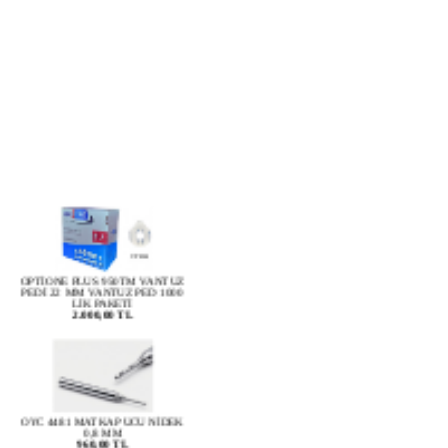
OPTİONE PLUS 950TM VANTUZ
PEDİ 22 MM VANTUZ PED 1000
LİK PAKETİ
2.000,00 TL
OYC 4481 MATKAP UCU NİDEK
0,8 MM
960,00 TL