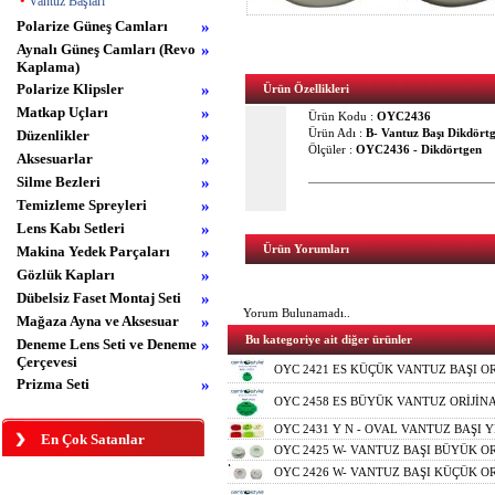
•
Vantuz Başları
Polarize Güneş Camları
»
Aynalı Güneş Camları (Revo
»
Kaplama)
Polarize Klipsler
»
Ürün Özellikleri
Matkap Uçları
»
Ürün Kodu :
OYC2436
Düzenlikler
»
Ürün Adı :
B- Vantuz Başı Dikdör
Ölçüler :
OYC2436 - Dikdörtgen
Aksesuarlar
»
Silme Bezleri
»
Temizleme Spreyleri
»
Lens Kabı Setleri
»
Makina Yedek Parçaları
»
Ürün Yorumları
Gözlük Kapları
»
Dübelsiz Faset Montaj Seti
»
Yorum Bulunamadı..
Mağaza Ayna ve Aksesuar
»
Bu kategoriye ait diğer ürünler
Deneme Lens Seti ve Deneme
»
Çerçevesi
OYC 2421 ES KÜÇÜK VANTUZ BAŞI OR
Prizma Seti
»
OYC 2458 ES BÜYÜK VANTUZ ORİJİN
OYC 2431 Y N - OVAL VANTUZ BAŞI Y
En Çok Satanlar
OYC 2425 W- VANTUZ BAŞI BÜYÜK OR
OYC 2426 W- VANTUZ BAŞI KÜÇÜK OR