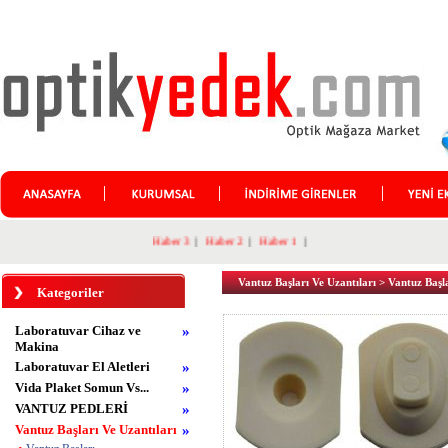
Haber 3
|
Haber 2
|
Haber 1
|
Vantuz Başları Ve Uzantıları
>
Vantuz Başl
Kategoriler
Laboratuvar Cihaz ve
»
Makina
Laboratuvar El Aletleri
»
Vida Plaket Somun Vs...
»
VANTUZ PEDLERİ
»
Vantuz Başları Ve Uzantıları
»