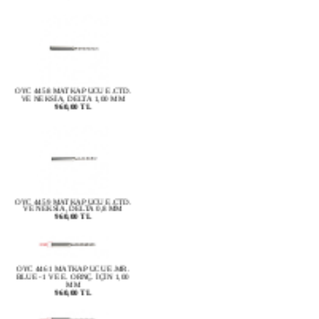
OYC 4458 MATKAP UCU E.CTD.
VE NEKSİA, DELTA 1,00 MM
960,00 TL
OYC 4459 MATKAP UCU E.CTD.
VE NEKSİA, DELTA 0,8 MM
960,00 TL
OYC 4461 MATKAP UCU E.MR.
BLUE -1 VE E. ORNÇ. İÇİN 1,00
MM
960,00 TL