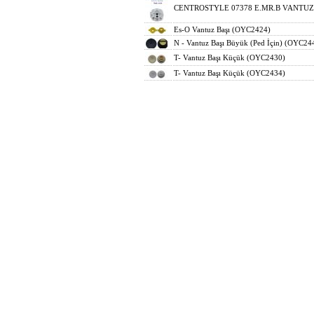
CENTROSTYLE 07378 E.MR.B VANTUZ
Es-O Vantuz Başı (OYC2424)
N - Vantuz Başı Büyük (Ped İçin) (OYC24
T- Vantuz Başı Küçük (OYC2430)
T- Vantuz Başı Küçük (OYC2434)