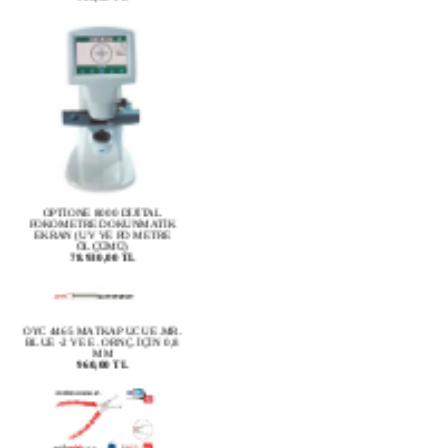
OPTİONE 8000 DİJİTAL
FOKOMETRE DOKUNMATİK
EKRAN (UV VE PD METRE
ÖLÇÜMÜ)
78.930,00 TL
OYC 4465 MATKAP UCU E.MR.
BLUE -2 VE E. ORNÇ. İÇİN 0,8
MM
960,00 TL
OPTİONE PLUS 20240P DÜBEL