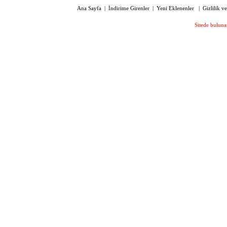
Ana Sayfa
|
İndirime Girenler
|
Yeni Eklenenler
|
Gizlilik v
Sitede bulunan
OPTIONE 7075 MANUEL
FOKOMETRE İÇTEN OKUMALI
36.700,00 TL
OPTIONE 7000 DİJİTAL
FOKOMETRE (UV VE PD METRE
ÖLÇÜMÜ)
72.250,00 TL
OYC 4348 SİLİKON PLAKET AİR
(HAVALI) 14 MM VİDALI
240,00 TL