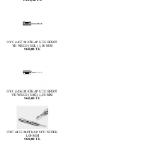
OYC 4457 MATKAP UCU BRİOT
VE WECO (SOL) 1,00 MM
960,00 TL
OYC 4456 MATKAP UCU BRİOT
VE WECO (SAĞ) 1,00 MM
960,00 TL
OYC 4455 MATKAP UCU NİDEK
1,00 MM
960,00 TL