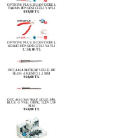
TAKMA PENSESİ GİZLİ YAYLI
889,00 TL
OPTİONE PLUS 20220P DÜBEL
KESME PENSESİ GİZLİ YAYLI
1.150,00 TL
OYC 4464 MATKAP UCU E.MR
BLUE -2 KESİCİ 1.2 MM
960,00 TL
OYC 4463 MATKAP UCU E.MR.
BLUE -2 VE E. ORNÇ. İÇİN 1,00
MM
960,00 TL