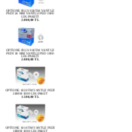
OPTİONE PLUS 920TM VANTUZ
PEDİ 24 MM VANTUZ PED 1000
LİK PAKETİ
2.000,00 TL
OPTİONE PLUS 910TM VANTUZ
PEDİ 18 MM VANTUZ PED 1000
LİK PAKETİ
2.000,00 TL
OPTİONE 1020TM VANTUZ PEDİ
24MM 1000 LİK PAKET
1.500,00 TL
OPTİONE 1010TM VANTUZ PEDİ
18MM 1000 LİK PAKET
1.500,00 TL