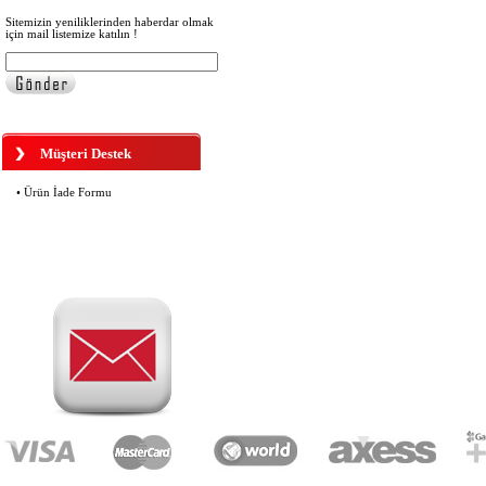
Sitemizin yeniliklerinden haberdar olmak
için mail listemize katılın !
OYC 4330 SİLİKON PLAKET
OVAL 13 MM VİDALI
210,00 TL
Müşteri Destek
OYC 4300 SİLİKON PLAKET 13
MM VİDALI
210,00 TL
• Ürün İade Formu
OYC 4005 KILAVUZ VİDA ÇAP 1.4
MM UZUNLUK 6 MM
169,00 TL