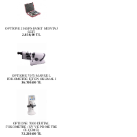
OPTİONE 2045PS FASET MONTAJ
SETİ
2.850,00 TL
OPTIONE 7075 MANUEL
FOKOMETRE İÇTEN OKUMALI
36.700,00 TL
OPTIONE 7000 DİJİTAL
FOKOMETRE (UV VE PD METRE
ÖLÇÜMÜ)
72.250,00 TL