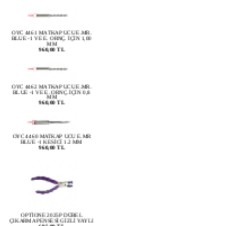
OYC 4461 MATKAP UCU E.MR.
BLUE -1 VE E. ORNÇ. İÇİN 1,00
MM
960,00 TL
OYC 4462 MATKAP UCU E.MR.
BLUE -1 VE E. ORNÇ. İÇİN 0,8
MM
960,00 TL
OYC 4460 MATKAP UCU E.MR
BLUE -1 KESİCİ 1.2 MM
960,00 TL
OPTİONE 2025P DÜBEL
ÇIKARMA PENSESİ GİZLİ YAYLI
695,00 TL