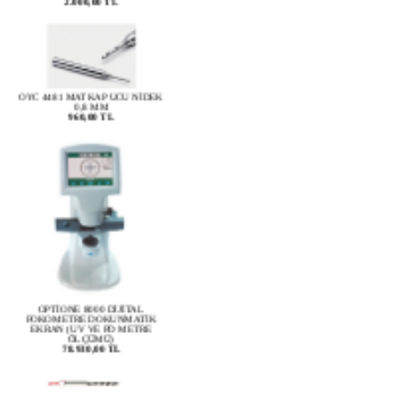
OYC 4481 MATKAP UCU NİDEK
0,8 MM
960,00 TL
OPTİONE 8000 DİJİTAL
FOKOMETRE DOKUNMATİK
EKRAN (UV VE PD METRE
ÖLÇÜMÜ)
78.930,00 TL
OYC 4465 MATKAP UCU E.MR.