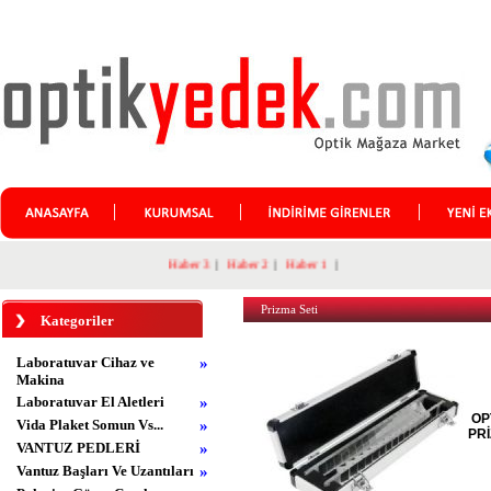
Haber 3
|
Haber 2
|
Haber 1
|
Prizma Seti
Kategoriler
Laboratuvar Cihaz ve
»
Makina
Laboratuvar El Aletleri
»
OP
Vida Plaket Somun Vs...
»
PRİ
VANTUZ PEDLERİ
»
Vantuz Başları Ve Uzantıları
»