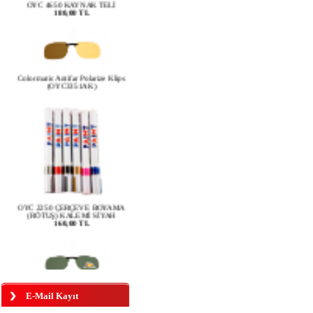
Colormatic Antifar Polarize Klips
(OYC3351AK)
OYC 2250 ÇERÇEVE BOYAMA
(RÖTUŞ) KALEMİ SİYAH
160,00 TL
OYC 3200 FB FÜME POLARİZE
KLİPS BÜYÜK BOY
E-Mail Kayıt