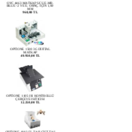
MM
960,00 TL
OPTİONE 1500 3G DİJİTAL
MATKAP
49.950,00 TL
OPTİONE 1105 ISI KONTROLLÜ
ÇERÇEVE ISITICISI
12.250,00 TL
OPTİONE 1003 EL TAŞI ÇİFT TAŞ
DESTEKLİ (ÇİFT KAİDELİ)
13.990,00 TL