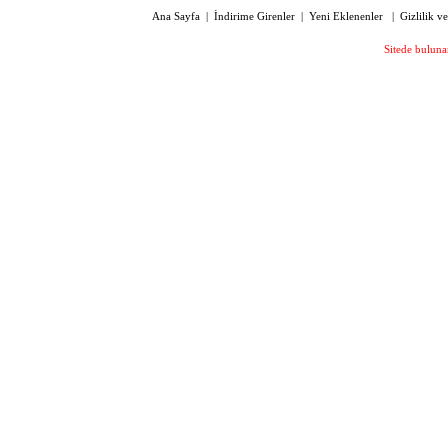
Ana Sayfa
|
İndirime Girenler
|
Yeni Eklenenler
|
Gizlilik v
Sitede bulunan