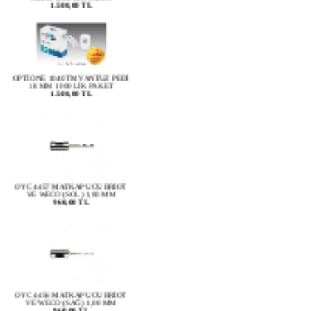
OPTİONE 1040TM VANTUZ PEDİ
18 MM 1000 LİK PAKET
1.500,00 TL
OYC 4457 MATKAP UCU BRİOT
VE WECO (SOL) 1,00 MM
960,00 TL
OYC 4456 MATKAP UCU BRİOT
VE WECO (SAĞ) 1,00 MM
960,00 TL