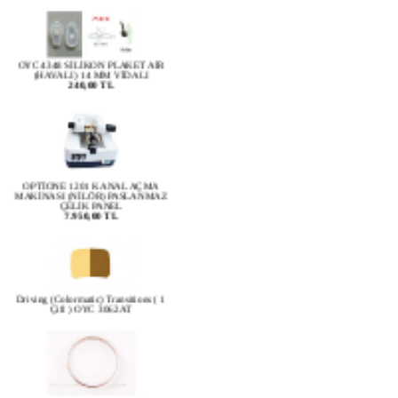
OYC 4348 SİLİKON PLAKET AİR
(HAVALI) 14 MM VİDALI
240,00 TL
OPTİONE 1201 KANAL AÇMA
MAKİNASI (NİLÖR) PASLANMAZ
ÇELİK PANEL
7.950,00 TL
Driving (Colormatic) Transitions ( 1
Çift ) OYC 3062AT
OYC 4650 KAYNAK TELİ
180,00 TL