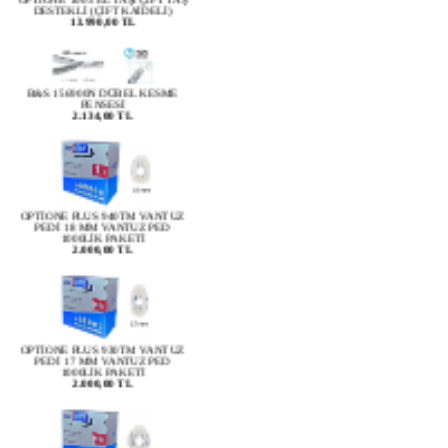
B&S 156900N DÜBEL KESME
PENSESİ
2.134,00 TL
OPTİONE PLUS 940TM VANTUZ
PEDİ 18 MM VANTUZ PED
1000LİK PAKETİ
2.000,00 TL
OPTİONE PLUS 930TM VANTUZ
PEDİ 17 MM VANTUZ PED
1000LİK PAKETİ
2.000,00 TL