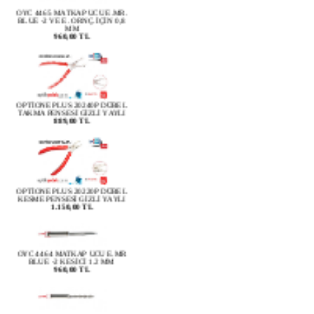
BLUE -2 VE E. ORNÇ. İÇİN 0,8
MM
960,00 TL
OPTİONE PLUS 20240P DÜBEL
TAKMA PENSESİ GİZLİ YAYLI
889,00 TL
OPTİONE PLUS 20220P DÜBEL
KESME PENSESİ GİZLİ YAYLI
1.150,00 TL
OYC 4464 MATKAP UCU E.MR
BLUE -2 KESİCİ 1.2 MM
960,00 TL
OYC 4463 MATKAP UCU E.MR.
BLUE -2 VE E. ORNÇ. İÇİN 1,00