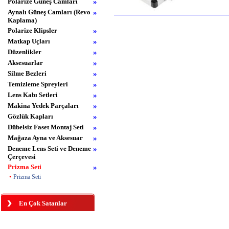
Polarize Güneş Camları
»
Aynalı Güneş Camları (Revo
»
Kaplama)
Polarize Klipsler
»
Matkap Uçları
»
Düzenlikler
»
Aksesuarlar
»
Silme Bezleri
»
Temizleme Spreyleri
»
Lens Kabı Setleri
»
Makina Yedek Parçaları
»
Gözlük Kapları
»
Dübelsiz Faset Montaj Seti
»
Mağaza Ayna ve Aksesuar
»
Deneme Lens Seti ve Deneme
»
Çerçevesi
Prizma Seti
»
•
Prizma Seti
En Çok Satanlar