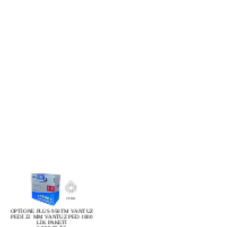
OPTİONE PLUS 950TM VANTUZ
PEDİ 22 MM VANTUZ PED 1000
LİK PAKETİ
2.000,00 TL