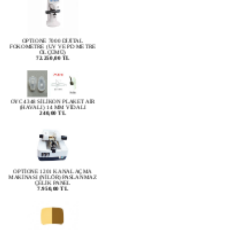
OPTIONE 7000 DİJİTAL
FOKOMETRE (UV VE PD METRE
ÖLÇÜMÜ)
72.250,00 TL
OYC 4348 SİLİKON PLAKET AİR
(HAVALI) 14 MM VİDALI
240,00 TL
OPTİONE 1201 KANAL AÇMA
MAKİNASI (NİLÖR) PASLANMAZ
ÇELİK PANEL
7.950,00 TL
Driving (Colormatic) Transitions ( 1