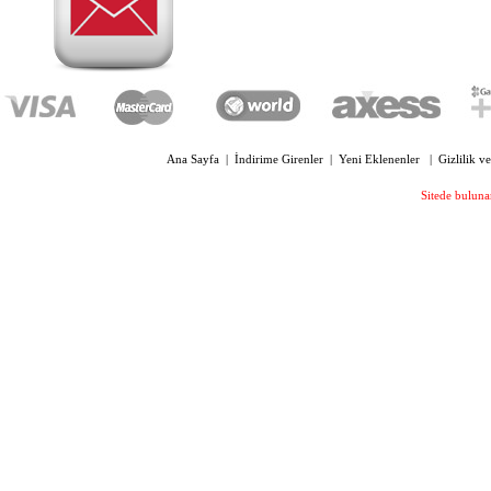
OYC 3200 FB FÜME POLARİZE
KLİPS BÜYÜK BOY
Ana Sayfa
|
İndirime Girenler
|
Yeni Eklenenler
|
Gizlilik v
OYC 4330 SİLİKON PLAKET
OVAL 13 MM VİDALI
Sitede bulunan
210,00 TL
OYC 4300 SİLİKON PLAKET 13
MM VİDALI
210,00 TL
OYC 4005 KILAVUZ VİDA ÇAP 1.4
MM UZUNLUK 6 MM
169,00 TL