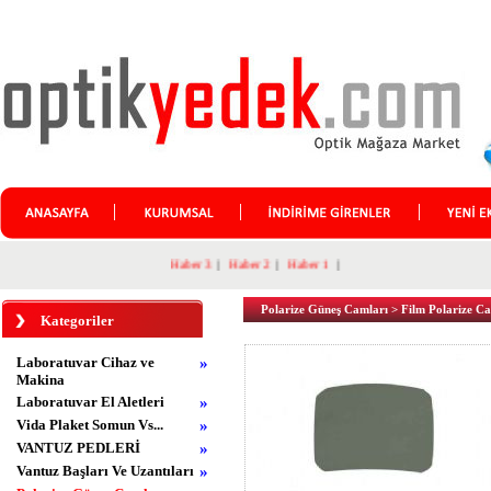
Haber 3
|
Haber 2
|
Haber 1
|
Polarize Güneş Camları
>
Film Polarize C
Kategoriler
Laboratuvar Cihaz ve
»
Makina
Laboratuvar El Aletleri
»
Vida Plaket Somun Vs...
»
VANTUZ PEDLERİ
»
Vantuz Başları Ve Uzantıları
»