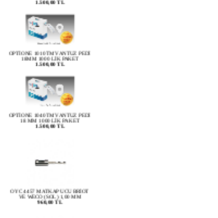
OPTİONE 1010TM VANTUZ PEDİ
18MM 1000 LİK PAKET
1.500,00 TL
OPTİONE 1040TM VANTUZ PEDİ
18 MM 1000 LİK PAKET
1.500,00 TL
OYC 4457 MATKAP UCU BRİOT
VE WECO (SOL) 1,00 MM
960,00 TL