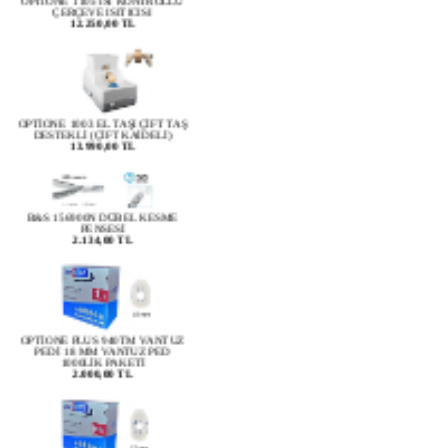
12.250,00 TL
OPTİONE 1003 EL TAŞI ÇİFT TAŞ
DESTEKLİ (ÇİFT KAİDELİ)
13.990,00 TL
B&S 156900N DÜBEL KESME
PENSESİ
2.134,00 TL
OPTİONE PLUS 940TM VANTUZ
PEDİ 18 MM VANTUZ PED
1000LİK PAKETİ
2.000,00 TL