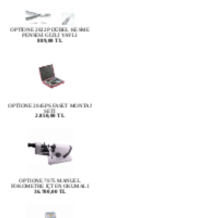
OPTİONE 2022P DÜBEL KESME
PENSESİ GİZLİ YAYLI
889,00 TL
OPTİONE 2045PS FASET MONTAJ
SETİ
2.850,00 TL
OPTIONE 7075 MANUEL
FOKOMETRE İÇTEN OKUMALI
36.700,00 TL