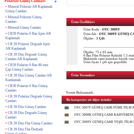
Polarize Güneş Camları
»
•
Mineral Polorize AR Kaplamalı
Güneş Camları
•
Mineral Polorize Güneş
Camları
Ürün Özellikleri
•
Mineral Güneş Camları
Ürün Kodu :
OYC 3009Y
•
CR39 Polarize 6 Baz İçten AR
Ürün Adı :
OYC 3009Y GÜNEŞ CA
Kaplamalı
Ölçüler :
1 Çift
•
CR 39 Polarize Degrade İçten
AR Kaplamalı
Ölçüler: 75 x 65 mm
•
CR 39 Düz Degrade Güneş
6 Baz Film Polarize Kalınlık 1.5 mm
Camları AR Kaplamalı
Makinede camı keserken büyük vantuz
Ürün fiyatı 1 çift için geçerlidir.
•
CR39 Polarize 8 Baz 80 mm
Çap Güneş Camları
•
CR 39 Düz Güneş Camları AR
Ürün Yorumları
Kamlamalı
•
CR39 Polarize 6 Baz Güneş
Camları
Yorum Bulunamadı..
•
CR 39 Polarize Degrade Güneş
Bu kategoriye ait diğer ürünler
Camları
•
CR 39 Düz Güneş Camları
OYC 3007F GÜNEŞ CAMI FÜME FİLM P
•
CR 39 Düz Degrade Güneş
OYC 3008K GÜNEŞ CAMI KAHVERENGİ
Camları
OYC 3009Y GÜNEŞ CAMI YEŞİL FİLM 
•
CR 39 Düz Flat Güneş Camları
•
CR 39 Düz Flat Dedrade
Güneş Camları