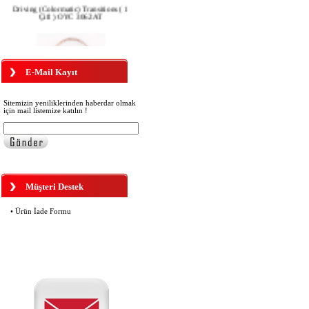
Çift ) OYC 3062AT
E-Mail Kayıt
OYC 4650 KAYNAK TELİ
180,00 TL
Sitemizin yeniliklerinden haberdar olmak
için mail listemize katılın !
Colormatic Antifar Polarize Klips
(OYC3351AK)
Müşteri Destek
• Ürün İade Formu
OYC 2250 ÇERÇEVE BOYAMA
(RÖTUŞ) KALEMİ SİYAH
160,00 TL