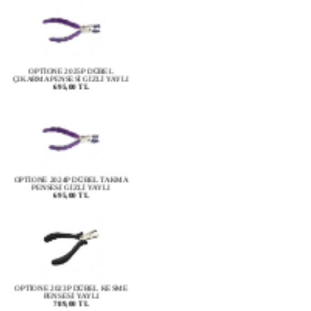
OPTİONE 2025P DÜBEL
ÇIKARMA PENSESİ GİZLİ YAYLI
695,00 TL
OPTİONE 2024P DÜBEL TAKMA
PENSESİ GİZLİ YAYLI
695,00 TL
OPTİONE 2023P DÜBEL KESME
PENSESİ YAYLI
789,00 TL