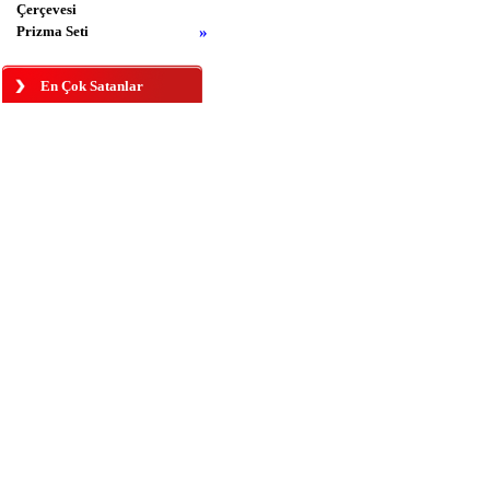
Çerçevesi
Prizma Seti
»
En Çok Satanlar