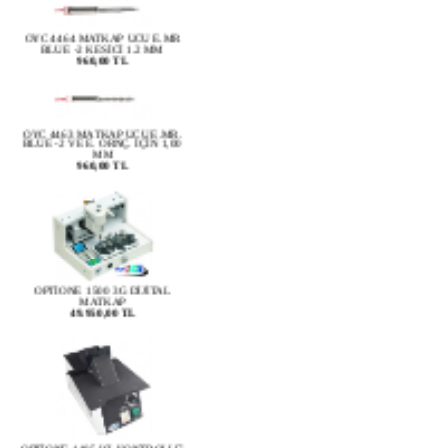
OYC 4464 MATKAP UCU E.MR
BLUE -2 KESİCİ 1.2 MM
960,00 TL
OYC 4463 MATKAP UCU E.MR.
BLUE -2 VE E. ORNÇ. İÇİN 1,00
MM
960,00 TL
OPTİONE 1500 3G DİJİTAL
MATKAP
49.950,00 TL
OPTİONE 1105 ISI KONTROLLÜ
ÇERÇEVE ISITICISI