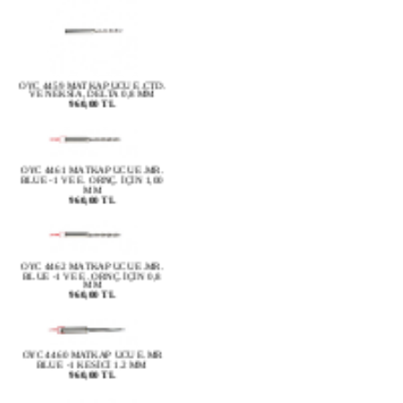
OYC 4459 MATKAP UCU E.CTD.
VE NEKSİA, DELTA 0,8 MM
960,00 TL
OYC 4461 MATKAP UCU E.MR.
BLUE -1 VE E. ORNÇ. İÇİN 1,00
MM
960,00 TL
OYC 4462 MATKAP UCU E.MR.
BLUE -1 VE E. ORNÇ. İÇİN 0,8
MM
960,00 TL
OYC 4460 MATKAP UCU E.MR
BLUE -1 KESİCİ 1.2 MM
960,00 TL