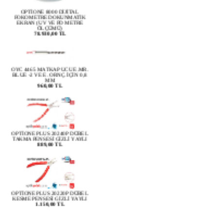
OPTİONE 8000 DİJİTAL
FOKOMETRE DOKUNMATİK
EKRAN (UV VE PD METRE
ÖLÇÜMÜ)
78.930,00 TL
OYC 4465 MATKAP UCU E.MR.
BLUE -2 VE E. ORNÇ. İÇİN 0,8
MM
960,00 TL
OPTİONE PLUS 20240P DÜBEL
TAKMA PENSESİ GİZLİ YAYLI
889,00 TL
OPTİONE PLUS 20220P DÜBEL
KESME PENSESİ GİZLİ YAYLI
1.150,00 TL