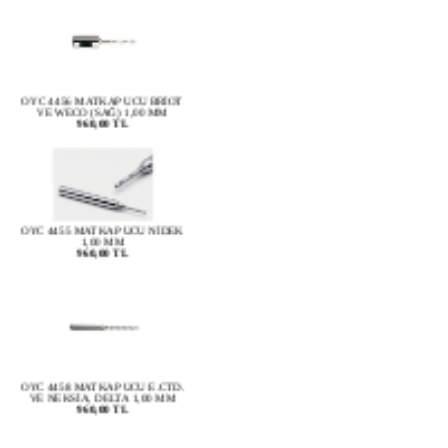
OYC 4456 MATKAP UCU BRİOT
VE WECO (SAĞ) 1,00 MM
960,00 TL
OYC 4455 MATKAP UCU NİDEK
1,00 MM
960,00 TL
OYC 4458 MATKAP UCU E.CTD.
VE NEKSİA, DELTA 1,00 MM
960,00 TL