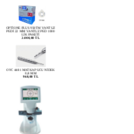
OPTİONE PLUS 950TM VANTUZ
PEDİ 22 MM VANTUZ PED 1000
LİK PAKETİ
2.000,00 TL
OYC 4481 MATKAP UCU NİDEK
0,8 MM
960,00 TL