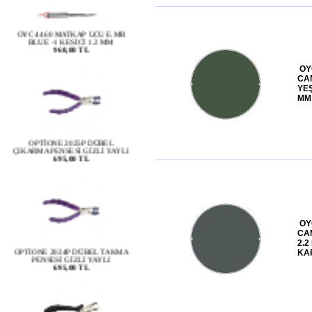
OYC 4460 MATKAP UCU E.MR
BLUE -1 KESİCİ 1.2 MM
960,00 TL
OY
CAM
YEŞ
MM
OPTİONE 2025P DÜBEL
ÇIKARMA PENSESİ GİZLİ YAYLI
695,00 TL
OY
OPTİONE 2024P DÜBEL TAKMA
CA
PENSESİ GİZLİ YAYLI
2.2
695,00 TL
KA