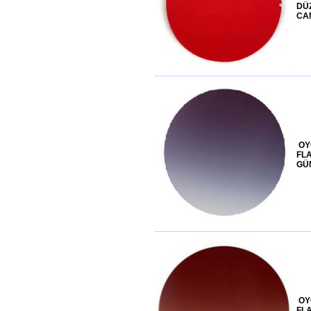
DÜZ
CA
OY
FL
GÜ
OY
FL