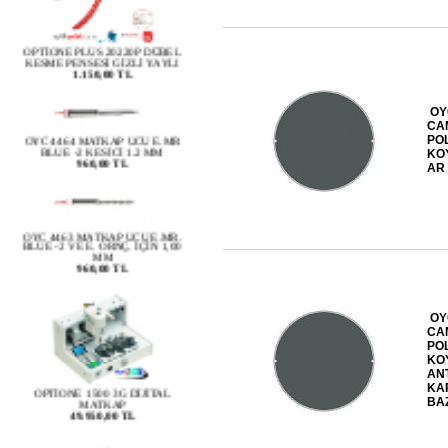
OPTİONE PLUS 20220P DÜBEL
KESME PENSESİ GİZLİ YAYLI
1.150,00 TL
OYC 4464 MATKAP UCU E.MR
OY
BLUE -2 KESİCİ 1.2 MM
CA
960,00 TL
PO
KO
AR
OYC 4463 MATKAP UCU E.MR.
BLUE -2 VE E. ORNÇ. İÇİN 1,00
MM
960,00 TL
OY
CA
PO
KO
OPTİONE 1500 3G DİJİTAL
AN
MATKAP
49.950,00 TL
KAP
BA