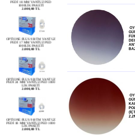
OY
OPTİONE PLUS 930TM VANTUZ
GÜ
PEDİ 17 MM VANTUZ PED
FÜ
1000LİK PAKETİ
2.000,00 TL
DE
ANT
BA
OPTİONE PLUS 920TM VANTUZ
PEDİ 24 MM VANTUZ PED 1000
LİK PAKETİ
2.000,00 TL
OY
GÜ
KA
PO
OPTİONE PLUS 910TM VANTUZ
(İÇ
PEDİ 18 MM VANTUZ PED 1000
2.2
LİK PAKETİ
2.000,00 TL