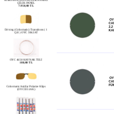
OY
Driving (Colormatic) Transitions ( 1
CAM
Çift ) OYC 3062AT
2.2
KA
OYC 4650 KAYNAK TELİ
180,00 TL
OY
Colormatic Antifar Polarize Klips
CAM
(OYC3351AK)
FÜM