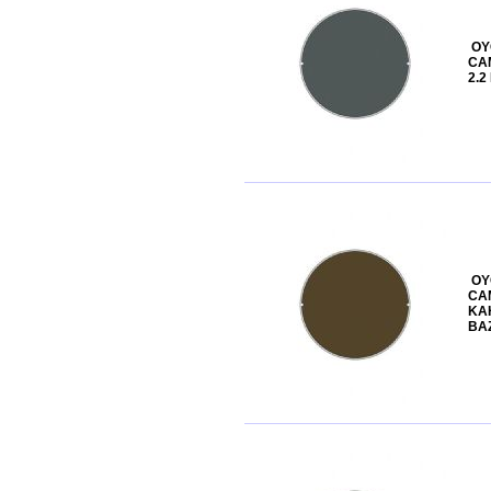
OY
CA
2.2
OY
CAM
KA
BA