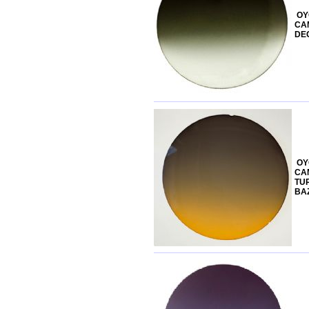
OY
CAM
DE
OY
CA
TU
BAZ