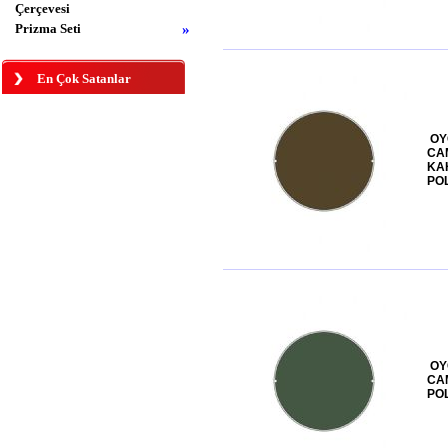
Çerçevesi
Prizma Seti
»
En Çok Satanlar
OY
CA
KA
POL
OY
CAM
POL