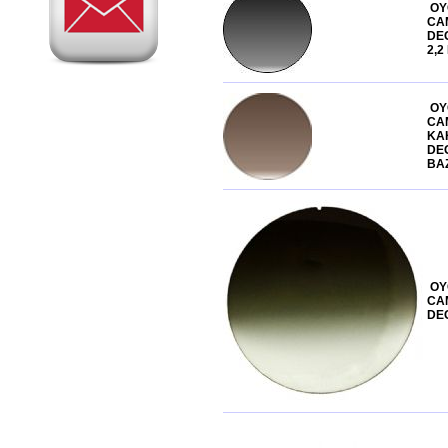
OYC 4005 KILAVUZ VİDA ÇAP 1.4
OY
MM UZUNLUK 6 MM
CA
169,00 TL
DE
2,2
OY
CAM
KA
DE
BA
OY
CAM
DE