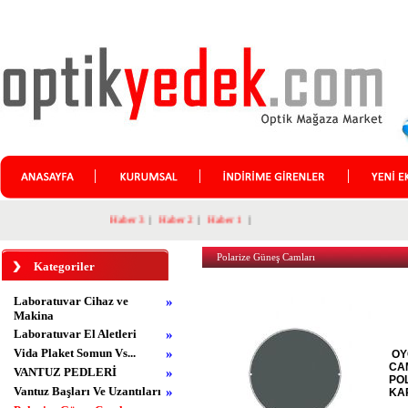
Haber 3
|
Haber 2
|
Haber 1
|
Polarize Güneş Camları
Kategoriler
Laboratuvar Cihaz ve
»
Makina
Laboratuvar El Aletleri
»
Vida Plaket Somun Vs...
»
OY
CA
VANTUZ PEDLERİ
»
PO
Vantuz Başları Ve Uzantıları
»
KA