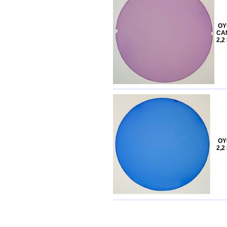
OY
CAM
2,2
OY
2,2