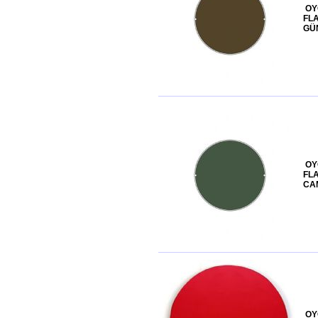
OY
FL
GÜ
OY
FLA
CA
OY