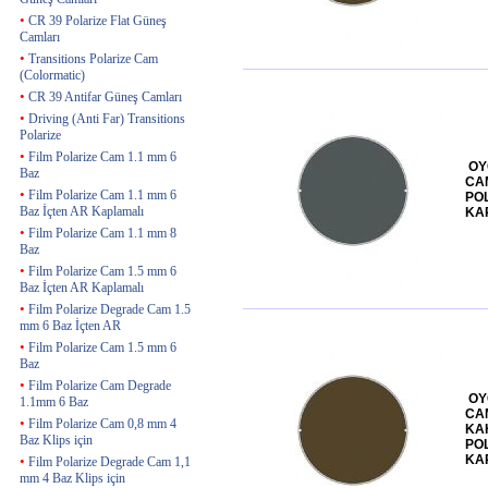
•
CR 39 Polarize Flat Güneş
Camları
•
Transitions Polarize Cam
(Colormatic)
•
CR 39 Antifar Güneş Camları
•
Driving (Anti Far) Transitions
Polarize
•
Film Polarize Cam 1.1 mm 6
OY
Baz
CA
•
Film Polarize Cam 1.1 mm 6
PO
Baz İçten AR Kaplamalı
KA
•
Film Polarize Cam 1.1 mm 8
Baz
•
Film Polarize Cam 1.5 mm 6
Baz İçten AR Kaplamalı
•
Film Polarize Degrade Cam 1.5
mm 6 Baz İçten AR
•
Film Polarize Cam 1.5 mm 6
Baz
•
Film Polarize Cam Degrade
OY
1.1mm 6 Baz
CA
•
Film Polarize Cam 0,8 mm 4
KA
Baz Klips için
PO
KA
•
Film Polarize Degrade Cam 1,1
mm 4 Baz Klips için