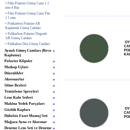
•
Film Polarize Güneş Camı 1.1
mm 4 Baz
•
Film Polarize Güneş Camı Flat
1.1 mm
•
Polikarbon Polarize AR
Kaplamalı Güneş Camları
•
Polikarbon Polarize Degrade
AR Güneş Camları
OY
•
Polikabon Düz Güneş Camları
CAM
Aynalı Güneş Camları (Revo
»
PO
KA
Kaplama)
Polarize Klipsler
»
Matkap Uçları
»
Düzenlikler
»
Aksesuarlar
»
Silme Bezleri
»
Temizleme Spreyleri
»
Lens Kabı Setleri
»
Makina Yedek Parçaları
»
OY
Gözlük Kapları
»
CA
Dübelsiz Faset Montaj Seti
»
POL
Mağaza Ayna ve Aksesuar
»
Deneme Lens Seti ve Deneme
»