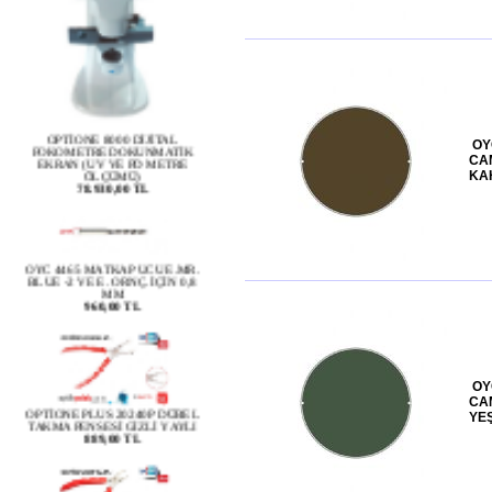
OPTİONE 8000 DİJİTAL
FOKOMETRE DOKUNMATİK
EKRAN (UV VE PD METRE
ÖLÇÜMÜ)
OY
78.930,00 TL
CA
KA
OYC 4465 MATKAP UCU E.MR.
BLUE -2 VE E. ORNÇ. İÇİN 0,8
MM
960,00 TL
OPTİONE PLUS 20240P DÜBEL
OY
TAKMA PENSESİ GİZLİ YAYLI
CA
889,00 TL
YEŞ