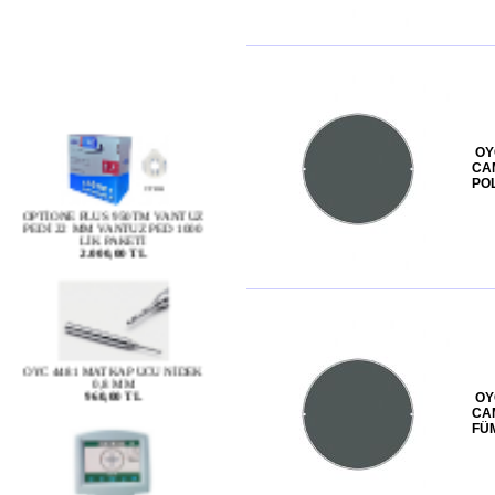
OY
CA
POL
OPTİONE PLUS 950TM VANTUZ
PEDİ 22 MM VANTUZ PED 1000
LİK PAKETİ
2.000,00 TL
OYC 4481 MATKAP UCU NİDEK
0,8 MM
960,00 TL
OY
CA
FÜ