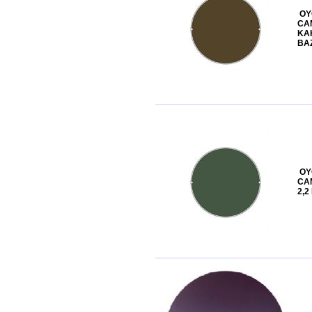
OY
CAM
KA
BA
OY
CAM
2,2