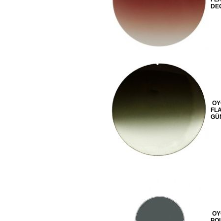
DE
OY
FL
GÜ
OY
PO