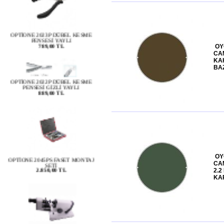
OPTİONE 2023P DÜBEL KESME
PENSESİ YAYLI
789,00 TL
OY
CAM
KA
OPTİONE 2022P DÜBEL KESME
BA
PENSESİ GİZLİ YAYLI
889,00 TL
OPTİONE 2045PS FASET MONTAJ
SETİ
2.850,00 TL
OY
CAM
2.2
KA
OPTIONE 7075 MANUEL