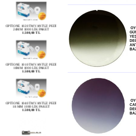
OPTİONE 1020TM VANTUZ PEDİ
24MM 1000 LİK PAKET
1.500,00 TL
OY
GÜ
YEŞ
DE
ANT
BA
OPTİONE 1010TM VANTUZ PEDİ
18MM 1000 LİK PAKET
1.500,00 TL
OPTİONE 1040TM VANTUZ PEDİ
18 MM 1000 LİK PAKET
OY
1.500,00 TL
CA
DE
BA