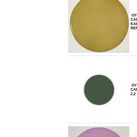
OY
CAM
KA
REN
OY
CAM
2,2