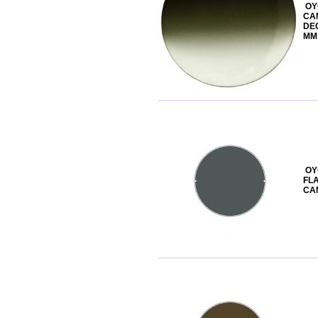
OY
CAM
DEG
MM
OY
FL
CA