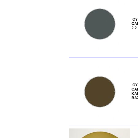
OY
CA
2.2
OY
CAM
KA
BA