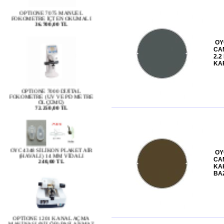
FOKOMETRE İÇTEN OKUMALI
36.700,00 TL
OY
CA
2.2
KA
OPTIONE 7000 DİJİTAL
FOKOMETRE (UV VE PD METRE
ÖLÇÜMÜ)
72.250,00 TL
OYC 4348 SİLİKON PLAKET AİR
(HAVALI) 14 MM VİDALI
240,00 TL
OY
CAM
KA
BA
OPTİONE 1201 KANAL AÇMA
MAKİNASI (NİLÖR) PASLANMAZ
ÇELİK PANEL
7.950,00 TL