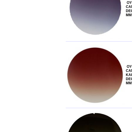
OY
CA
DEG
MM
OY
CAM
KA
DEG
MM