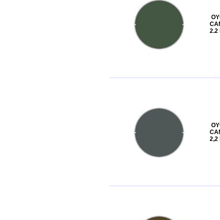
OY
CAM
2.2
OY
CA
2,2