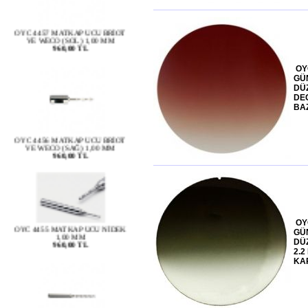
OYC 4457 MATKAP UCU BRİOT
VE WECO (SOL) 1,00 MM
960,00 TL
OY
GÜ
DÜ
DE
BA
OYC 4456 MATKAP UCU BRİOT
VE WECO (SAĞ) 1,00 MM
960,00 TL
OYC 4455 MATKAP UCU NİDEK
1,00 MM
OY
960,00 TL
GÜ
DÜ
2.2
KA