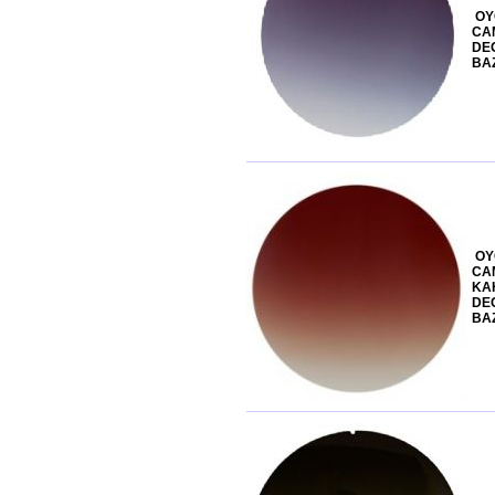
OY
CA
DE
BA
OY
CAM
KA
DE
BA