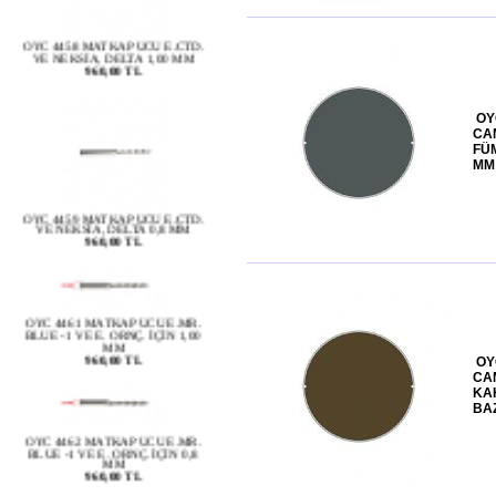
OYC 4458 MATKAP UCU E.CTD.
VE NEKSİA, DELTA 1,00 MM
960,00 TL
OY
CAM
FÜM
MM
OYC 4459 MATKAP UCU E.CTD.
VE NEKSİA, DELTA 0,8 MM
960,00 TL
OYC 4461 MATKAP UCU E.MR.
BLUE -1 VE E. ORNÇ. İÇİN 1,00
MM
960,00 TL
OY
CAM
KA
OYC 4462 MATKAP UCU E.MR.
BA
BLUE -1 VE E. ORNÇ. İÇİN 0,8
MM
960,00 TL