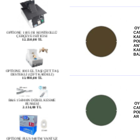
OPTİONE 1105 ISI KONTROLLÜ
ÇERÇEVE ISITICISI
OY
12.250,00 TL
CAM
KA
POL
AN
KAP
BA
OPTİONE 1003 EL TAŞI ÇİFT TAŞ
DESTEKLİ (ÇİFT KAİDELİ)
13.990,00 TL
B&S 156900N DÜBEL KESME
PENSESİ
2.134,00 TL
OY
CAM
POL
AR
OPTİONE PLUS 940TM VANTUZ
PEDİ 18 MM VANTUZ PED
1000LİK PAKETİ
2.000,00 TL