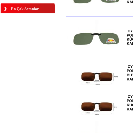
KA
En Çok Satanlar
OY
POL
KÜ
KA
OY
POL
BÜ
KA
OY
POL
KÜ
KA