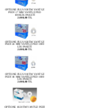
OPTİONE PLUS 930TM VANTUZ
PEDİ 17 MM VANTUZ PED
1000LİK PAKETİ
2.000,00 TL
OPTİONE PLUS 920TM VANTUZ
PEDİ 24 MM VANTUZ PED 1000
LİK PAKETİ
2.000,00 TL
OPTİONE PLUS 910TM VANTUZ
PEDİ 18 MM VANTUZ PED 1000
LİK PAKETİ
2.000,00 TL
OPTİONE 1020TM VANTUZ PEDİ
24MM 1000 LİK PAKET