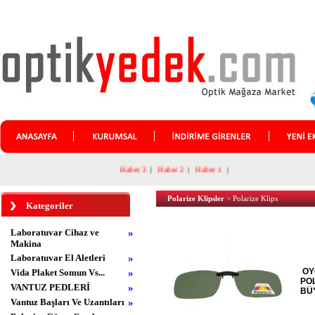
Haber 3
|
Haber 2
|
Haber 1
|
Polarize Klipsler
> Polarize Klips
Kategoriler
Laboratuvar Cihaz ve
»
Makina
Laboratuvar El Aletleri
»
OY
Vida Plaket Somun Vs...
»
POL
VANTUZ PEDLERİ
»
BÜ
Vantuz Başları Ve Uzantıları
»