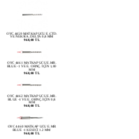
OYC 4459 MATKAP UCU E.CTD.
VE NEKSİA, DELTA 0,8 MM
960,00 TL
OYC 4461 MATKAP UCU E.MR.
BLUE -1 VE E. ORNÇ. İÇİN 1,00
MM
960,00 TL
OYC 4462 MATKAP UCU E.MR.
BLUE -1 VE E. ORNÇ. İÇİN 0,8
MM
960,00 TL
OYC 4460 MATKAP UCU E.MR
BLUE -1 KESİCİ 1.2 MM
960,00 TL