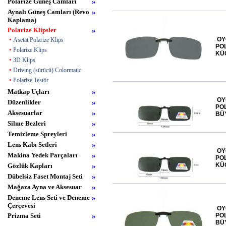
Polarize Güneş Camları
»
Aynalı Güneş Camları (Revo
»
Kaplama)
Polarize Klipsler
»
•
OY
Asetat Polarize Klips
POL
•
Polarize Klips
KÜ
•
3D Klips
•
Driving (sürücü) Colormatic
•
Polarize Testör
Matkap Uçları
»
OY
Düzenlikler
»
POL
Aksesuarlar
»
BÜ
Silme Bezleri
»
Temizleme Spreyleri
»
Lens Kabı Setleri
»
OY
Makina Yedek Parçaları
»
POL
KÜ
Gözlük Kapları
»
Dübelsiz Faset Montaj Seti
»
Mağaza Ayna ve Aksesuar
»
Deneme Lens Seti ve Deneme
»
Çerçevesi
OY
Prizma Seti
»
POL
BÜ