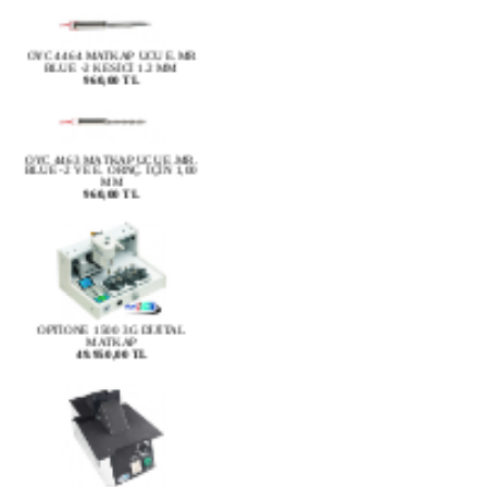
OYC 4464 MATKAP UCU E.MR
BLUE -2 KESİCİ 1.2 MM
960,00 TL
OYC 4463 MATKAP UCU E.MR.
BLUE -2 VE E. ORNÇ. İÇİN 1,00
MM
960,00 TL
OPTİONE 1500 3G DİJİTAL
MATKAP
49.950,00 TL
OPTİONE 1105 ISI KONTROLLÜ