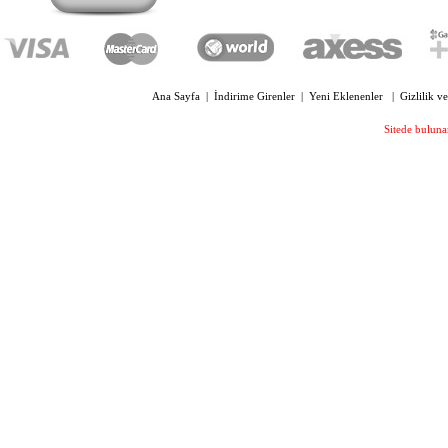
OPTİONE 2022P DÜBEL KESME
PENSESİ GİZLİ YAYLI
889,00 TL
Ana Sayfa
|
İndirime Girenler
|
Yeni Eklenenler
|
Gizlilik v
Sitede bulunan
OPTİONE 2045PS FASET MONTAJ
SETİ
2.850,00 TL
OPTIONE 7075 MANUEL
FOKOMETRE İÇTEN OKUMALI
36.700,00 TL