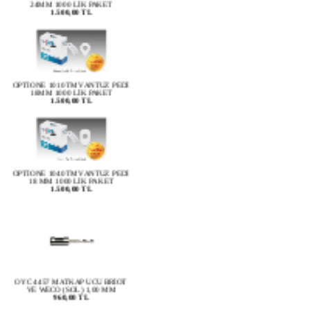
1.500,00 TL
OPTİONE 1010TM VANTUZ PEDİ
18MM 1000 LİK PAKET
1.500,00 TL
OPTİONE 1040TM VANTUZ PEDİ
18 MM 1000 LİK PAKET
1.500,00 TL
OYC 4457 MATKAP UCU BRİOT
VE WECO (SOL) 1,00 MM
960,00 TL