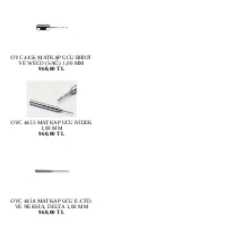
OYC 4456 MATKAP UCU BRİOT
VE WECO (SAĞ) 1,00 MM
960,00 TL
OYC 4455 MATKAP UCU NİDEK
1,00 MM
960,00 TL
OYC 4458 MATKAP UCU E.CTD.
VE NEKSİA, DELTA 1,00 MM
960,00 TL