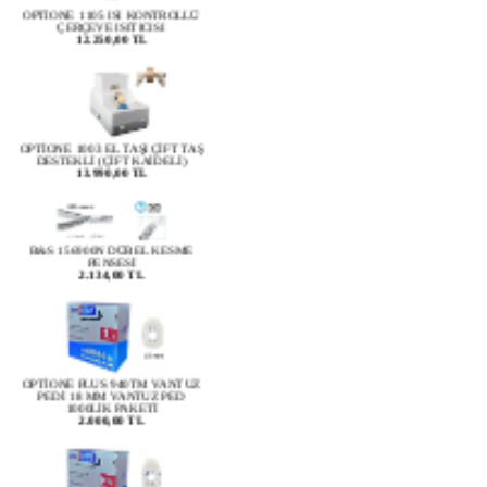
ÇERÇEVE ISITICISI
12.250,00 TL
OPTİONE 1003 EL TAŞI ÇİFT TAŞ
DESTEKLİ (ÇİFT KAİDELİ)
13.990,00 TL
B&S 156900N DÜBEL KESME
PENSESİ
2.134,00 TL
OPTİONE PLUS 940TM VANTUZ
PEDİ 18 MM VANTUZ PED
1000LİK PAKETİ
2.000,00 TL