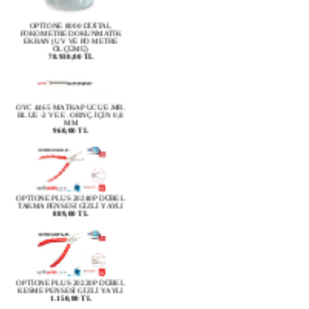
OPTİONE 8000 DİJİTAL
FOKOMETRE DOKUNMATİK
EKRAN (UV VE PD METRE
ÖLÇÜMÜ)
78.930,00 TL
OYC 4465 MATKAP UCU E.MR.
BLUE -2 VE E. ORNÇ. İÇİN 0,8
MM
960,00 TL
OPTİONE PLUS 20240P DÜBEL
TAKMA PENSESİ GİZLİ YAYLI
889,00 TL
OPTİONE PLUS 20220P DÜBEL
KESME PENSESİ GİZLİ YAYLI
1.150,00 TL