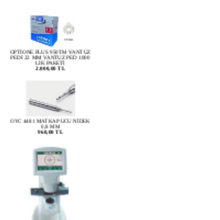
OPTİONE PLUS 950TM VANTUZ
PEDİ 22 MM VANTUZ PED 1000
LİK PAKETİ
2.000,00 TL
OYC 4481 MATKAP UCU NİDEK
0,8 MM
960,00 TL