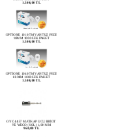
OPTİONE 1010TM VANTUZ PEDİ
18MM 1000 LİK PAKET
1.500,00 TL
OPTİONE 1040TM VANTUZ PEDİ
18 MM 1000 LİK PAKET
1.500,00 TL
OYC 4457 MATKAP UCU BRİOT
VE WECO (SOL) 1,00 MM
960,00 TL