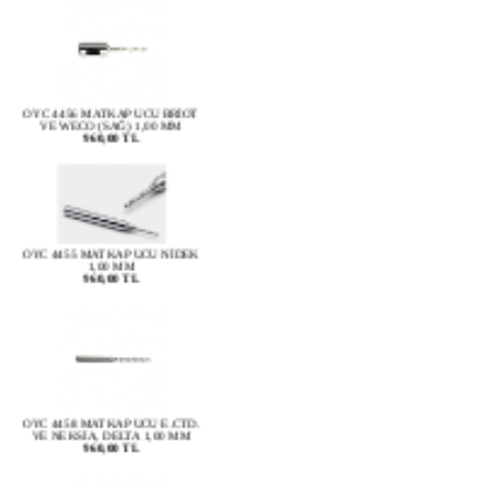
OYC 4456 MATKAP UCU BRİOT
VE WECO (SAĞ) 1,00 MM
960,00 TL
OYC 4455 MATKAP UCU NİDEK
1,00 MM
960,00 TL
OYC 4458 MATKAP UCU E.CTD.
VE NEKSİA, DELTA 1,00 MM
960,00 TL