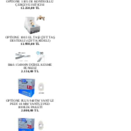
12.250,00 TL
OPTİONE 1003 EL TAŞI ÇİFT TAŞ
DESTEKLİ (ÇİFT KAİDELİ)
13.990,00 TL
B&S 156900N DÜBEL KESME
PENSESİ
2.134,00 TL
OPTİONE PLUS 940TM VANTUZ
PEDİ 18 MM VANTUZ PED
1000LİK PAKETİ
2.000,00 TL