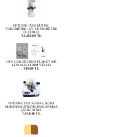
OPTIONE 7000 DİJİTAL
FOKOMETRE (UV VE PD METRE
ÖLÇÜMÜ)
72.250,00 TL
OYC 4348 SİLİKON PLAKET AİR
(HAVALI) 14 MM VİDALI
240,00 TL
OPTİONE 1201 KANAL AÇMA
MAKİNASI (NİLÖR) PASLANMAZ
ÇELİK PANEL
7.950,00 TL
Driving (Colormatic) Transitions ( 1