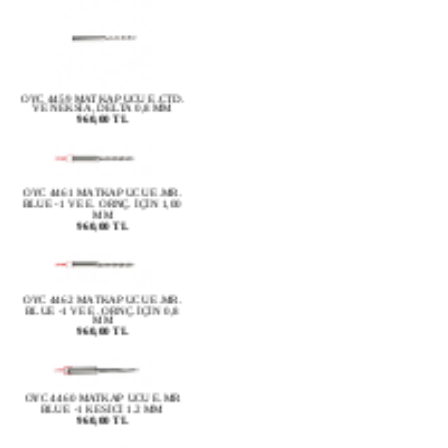
OYC 4459 MATKAP UCU E.CTD.
VE NEKSİA, DELTA 0,8 MM
960,00 TL
OYC 4461 MATKAP UCU E.MR.
BLUE -1 VE E. ORNÇ. İÇİN 1,00
MM
960,00 TL
OYC 4462 MATKAP UCU E.MR.
BLUE -1 VE E. ORNÇ. İÇİN 0,8
MM
960,00 TL
OYC 4460 MATKAP UCU E.MR
BLUE -1 KESİCİ 1.2 MM
960,00 TL