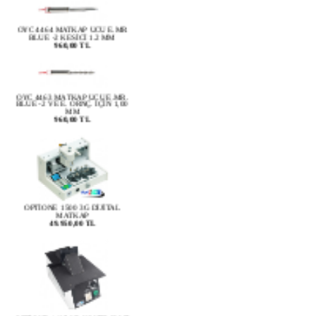
OYC 4464 MATKAP UCU E.MR
BLUE -2 KESİCİ 1.2 MM
960,00 TL
OYC 4463 MATKAP UCU E.MR.
BLUE -2 VE E. ORNÇ. İÇİN 1,00
MM
960,00 TL
OPTİONE 1500 3G DİJİTAL
MATKAP
49.950,00 TL
OPTİONE 1105 ISI KONTROLLÜ
ÇERÇEVE ISITICISI