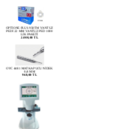
OPTİONE PLUS 950TM VANTUZ
PEDİ 22 MM VANTUZ PED 1000
LİK PAKETİ
2.000,00 TL
OYC 4481 MATKAP UCU NİDEK
0,8 MM
960,00 TL