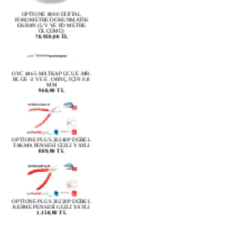
OPTİONE 8000 DİJİTAL
FOKOMETRE DOKUNMATİK
EKRAN (UV VE PD METRE
ÖLÇÜMÜ)
78.930,00 TL
OYC 4465 MATKAP UCU E.MR.
BLUE -2 VE E. ORNÇ. İÇİN 0,8
MM
960,00 TL
OPTİONE PLUS 20240P DÜBEL
TAKMA PENSESİ GİZLİ YAYLI
889,00 TL
OPTİONE PLUS 20220P DÜBEL
KESME PENSESİ GİZLİ YAYLI
1.150,00 TL