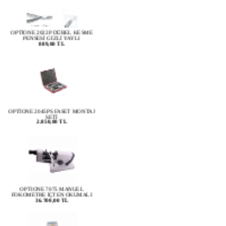
OPTİONE 2022P DÜBEL KESME
PENSESİ GİZLİ YAYLI
889,00 TL
OPTİONE 2045PS FASET MONTAJ
SETİ
2.850,00 TL
OPTIONE 7075 MANUEL
FOKOMETRE İÇTEN OKUMALI
36.700,00 TL