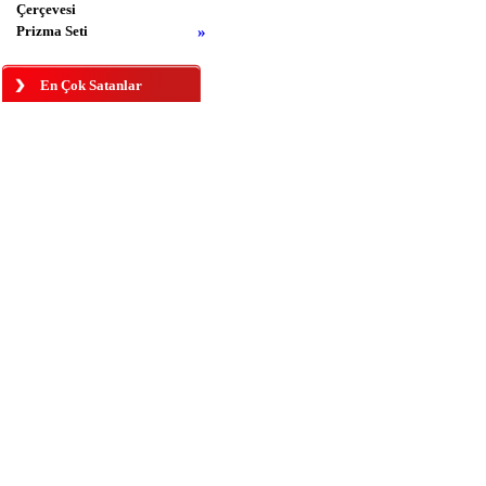
Çerçevesi
Prizma Seti
»
En Çok Satanlar