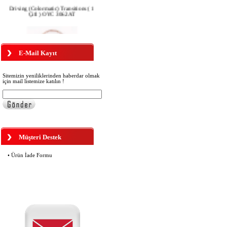
Çift ) OYC 3062AT
E-Mail Kayıt
OYC 4650 KAYNAK TELİ
180,00 TL
Sitemizin yeniliklerinden haberdar olmak
için mail listemize katılın !
Colormatic Antifar Polarize Klips
(OYC3351AK)
Müşteri Destek
• Ürün İade Formu
OYC 2250 ÇERÇEVE BOYAMA
(RÖTUŞ) KALEMİ SİYAH
160,00 TL