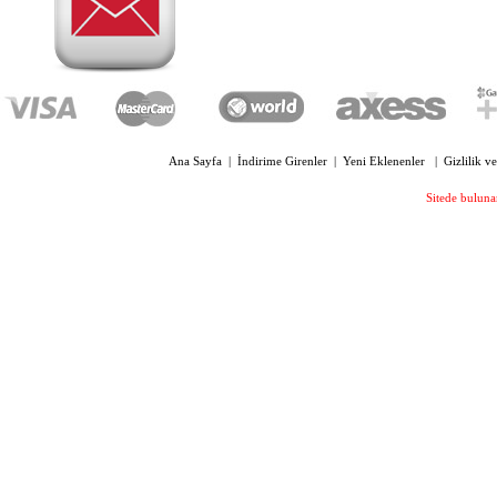
OYC 3200 FB FÜME POLARİZE
KLİPS BÜYÜK BOY
Ana Sayfa
|
İndirime Girenler
|
Yeni Eklenenler
|
Gizlilik v
OYC 4330 SİLİKON PLAKET
Sitede bulunan
OVAL 13 MM VİDALI
210,00 TL
OYC 4300 SİLİKON PLAKET 13
MM VİDALI
210,00 TL
OYC 4005 KILAVUZ VİDA ÇAP 1.4
MM UZUNLUK 6 MM
169,00 TL