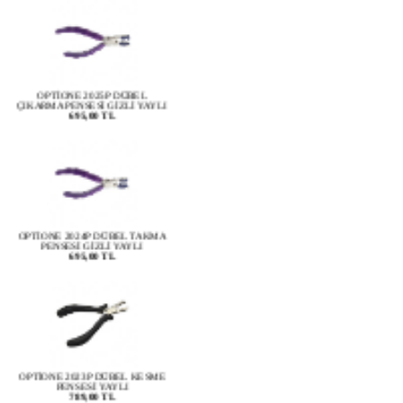
OPTİONE 2025P DÜBEL
ÇIKARMA PENSESİ GİZLİ YAYLI
695,00 TL
OPTİONE 2024P DÜBEL TAKMA
PENSESİ GİZLİ YAYLI
695,00 TL
OPTİONE 2023P DÜBEL KESME
PENSESİ YAYLI
789,00 TL