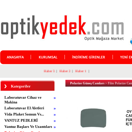
Haber 3
|
Haber 2
|
Haber 1
|
Polarize Güneş Camları
> Film Polarize Ca
Kategoriler
Laboratuvar Cihaz ve
»
Makina
Laboratuvar El Aletleri
»
OY
Vida Plaket Somun Vs...
»
CAM
FÜM
VANTUZ PEDLERİ
»
İÇ
Vantuz Başları Ve Uzantıları
»