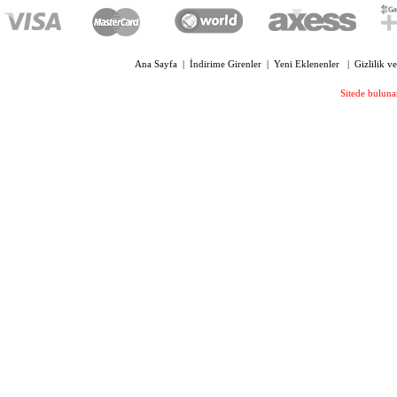
OYC 3200 FB FÜME POLARİZE
KLİPS BÜYÜK BOY
Ana Sayfa
|
İndirime Girenler
|
Yeni Eklenenler
|
Gizlilik v
OYC 4330 SİLİKON PLAKET
Sitede bulunan
OVAL 13 MM VİDALI
210,00 TL
OYC 4300 SİLİKON PLAKET 13
MM VİDALI
210,00 TL
OYC 4005 KILAVUZ VİDA ÇAP 1.4
MM UZUNLUK 6 MM
169,00 TL