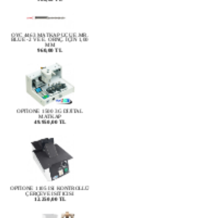
OYC 4463 MATKAP UCU E.MR.
BLUE -2 VE E. ORNÇ. İÇİN 1,00
MM
960,00 TL
OPTİONE 1500 3G DİJİTAL
MATKAP
49.950,00 TL
OPTİONE 1105 ISI KONTROLLÜ
ÇERÇEVE ISITICISI
12.250,00 TL