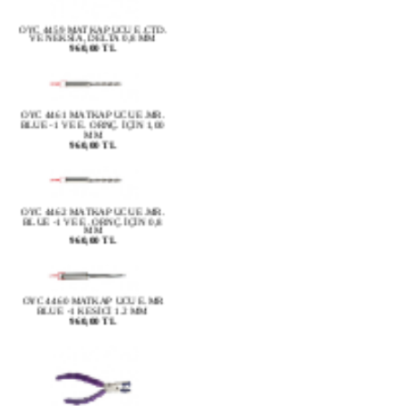
OYC 4459 MATKAP UCU E.CTD.
VE NEKSİA, DELTA 0,8 MM
960,00 TL
OYC 4461 MATKAP UCU E.MR.
BLUE -1 VE E. ORNÇ. İÇİN 1,00
MM
960,00 TL
OYC 4462 MATKAP UCU E.MR.
BLUE -1 VE E. ORNÇ. İÇİN 0,8
MM
960,00 TL
OYC 4460 MATKAP UCU E.MR
BLUE -1 KESİCİ 1.2 MM
960,00 TL