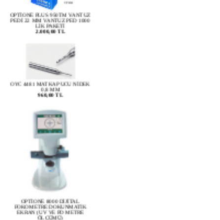
OPTİONE PLUS 950TM VANTUZ
PEDİ 22 MM VANTUZ PED 1000
LİK PAKETİ
2.000,00 TL
OYC 4481 MATKAP UCU NİDEK
0,8 MM
960,00 TL
OPTİONE 8000 DİJİTAL
FOKOMETRE DOKUNMATİK
EKRAN (UV VE PD METRE
ÖLÇÜMÜ)
78.930,00 TL