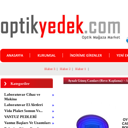
Haber 3
|
Haber 2
|
Haber 1
|
Aynalı Güneş Camları (Revo Kaplama)
> A
Kategoriler
Laboratuvar Cihaz ve
»
Makina
Laboratuvar El Aletleri
»
Vida Plaket Somun Vs...
»
VANTUZ PEDLERİ
»
OY
Vantuz Başları Ve Uzantıları
»
CAM
PO