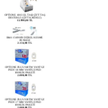
OPTİONE 1003 EL TAŞI ÇİFT TAŞ
DESTEKLİ (ÇİFT KAİDELİ)
13.990,00 TL
B&S 156900N DÜBEL KESME
PENSESİ
2.134,00 TL
OPTİONE PLUS 940TM VANTUZ
PEDİ 18 MM VANTUZ PED
1000LİK PAKETİ
2.000,00 TL
OPTİONE PLUS 930TM VANTUZ
PEDİ 17 MM VANTUZ PED
1000LİK PAKETİ
2.000,00 TL