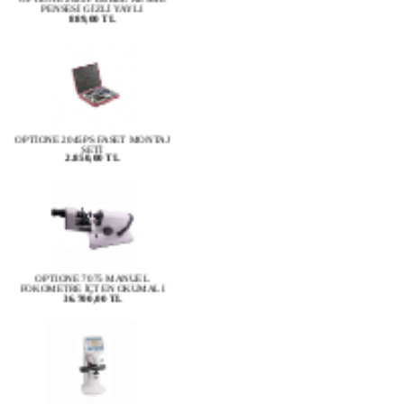
OPTİONE 2045PS FASET MONTAJ
SETİ
2.850,00 TL
OPTIONE 7075 MANUEL
FOKOMETRE İÇTEN OKUMALI
36.700,00 TL
OPTIONE 7000 DİJİTAL