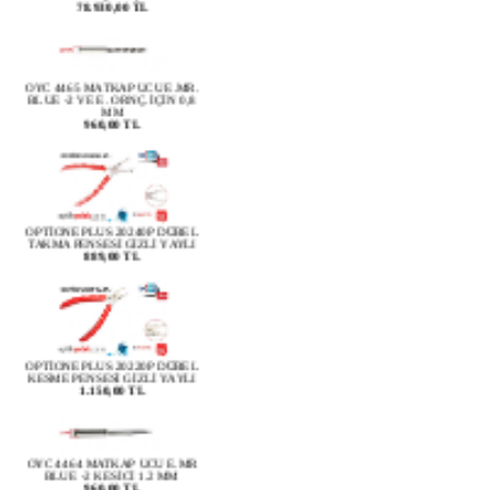
OYC 4465 MATKAP UCU E.MR.
BLUE -2 VE E. ORNÇ. İÇİN 0,8
MM
960,00 TL
OPTİONE PLUS 20240P DÜBEL
TAKMA PENSESİ GİZLİ YAYLI
889,00 TL
OPTİONE PLUS 20220P DÜBEL
KESME PENSESİ GİZLİ YAYLI
1.150,00 TL
OYC 4464 MATKAP UCU E.MR
BLUE -2 KESİCİ 1.2 MM
960,00 TL