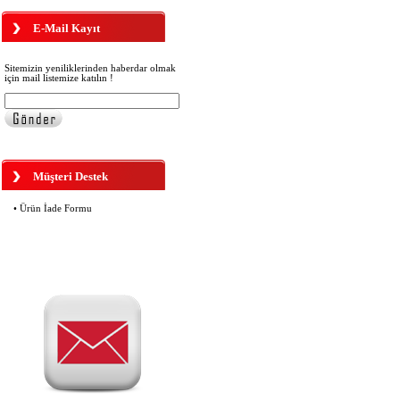
E-Mail Kayıt
OYC 4650 KAYNAK TELİ
180,00 TL
Sitemizin yeniliklerinden haberdar olmak
için mail listemize katılın !
Colormatic Antifar Polarize Klips
(OYC3351AK)
Müşteri Destek
• Ürün İade Formu
OYC 2250 ÇERÇEVE BOYAMA
(RÖTUŞ) KALEMİ SİYAH
160,00 TL