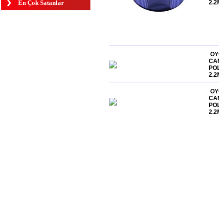
En Çok Satanlar
2.2
OY
CAM
PO
2.2
OY
CA
PO
2.2