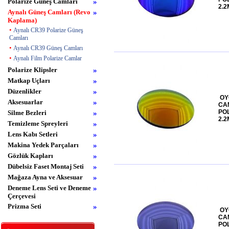
Polarize Güneş Camları
»
2.2
Aynalı Güneş Camları (Revo
»
Kaplama)
•
Aynalı CR39 Polarize Güneş
Camları
•
Aynalı CR39 Güneş Camları
•
Aynalı Film Polarize Camlar
Polarize Klipsler
»
Matkap Uçları
»
Düzenlikler
»
OY
Aksesuarlar
»
CA
PO
Silme Bezleri
»
2.2
Temizleme Spreyleri
»
Lens Kabı Setleri
»
Makina Yedek Parçaları
»
Gözlük Kapları
»
Dübelsiz Faset Montaj Seti
»
Mağaza Ayna ve Aksesuar
»
Deneme Lens Seti ve Deneme
»
Çerçevesi
Prizma Seti
»
OY
CA
PO