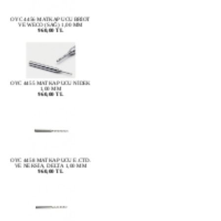
OYC 4456 MATKAP UCU BRİOT
VE WECO (SAĞ) 1,00 MM
960,00 TL
OYC 4455 MATKAP UCU NİDEK
1,00 MM
960,00 TL
OYC 4458 MATKAP UCU E.CTD.
VE NEKSİA, DELTA 1,00 MM
960,00 TL