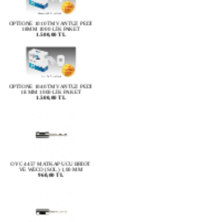
OPTİONE 1010TM VANTUZ PEDİ
18MM 1000 LİK PAKET
1.500,00 TL
OPTİONE 1040TM VANTUZ PEDİ
18 MM 1000 LİK PAKET
1.500,00 TL
OYC 4457 MATKAP UCU BRİOT
VE WECO (SOL) 1,00 MM
960,00 TL