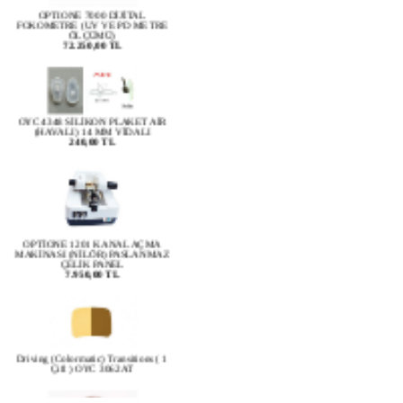
FOKOMETRE (UV VE PD METRE
ÖLÇÜMÜ)
72.250,00 TL
OYC 4348 SİLİKON PLAKET AİR
(HAVALI) 14 MM VİDALI
240,00 TL
OPTİONE 1201 KANAL AÇMA
MAKİNASI (NİLÖR) PASLANMAZ
ÇELİK PANEL
7.950,00 TL
Driving (Colormatic) Transitions ( 1
Çift ) OYC 3062AT