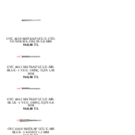
OYC 4459 MATKAP UCU E.CTD.
VE NEKSİA, DELTA 0,8 MM
960,00 TL
OYC 4461 MATKAP UCU E.MR.
BLUE -1 VE E. ORNÇ. İÇİN 1,00
MM
960,00 TL
OYC 4462 MATKAP UCU E.MR.
BLUE -1 VE E. ORNÇ. İÇİN 0,8
MM
960,00 TL
OYC 4460 MATKAP UCU E.MR
BLUE -1 KESİCİ 1.2 MM
960,00 TL