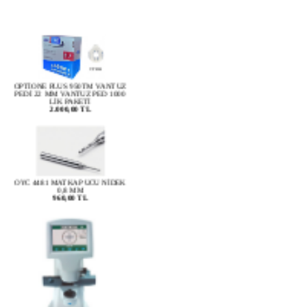
OPTİONE PLUS 950TM VANTUZ
PEDİ 22 MM VANTUZ PED 1000
LİK PAKETİ
2.000,00 TL
OYC 4481 MATKAP UCU NİDEK
0,8 MM
960,00 TL