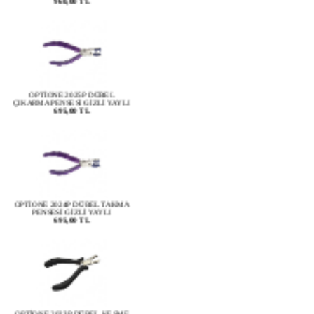
OPTİONE 2025P DÜBEL
ÇIKARMA PENSESİ GİZLİ YAYLI
695,00 TL
OPTİONE 2024P DÜBEL TAKMA
PENSESİ GİZLİ YAYLI
695,00 TL
OPTİONE 2023P DÜBEL KESME
PENSESİ YAYLI
789,00 TL