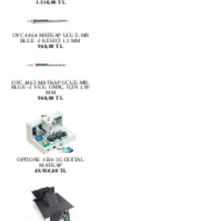
OYC 4464 MATKAP UCU E.MR
BLUE -2 KESİCİ 1.2 MM
960,00 TL
OYC 4463 MATKAP UCU E.MR.
BLUE -2 VE E. ORNÇ. İÇİN 1,00
MM
960,00 TL
OPTİONE 1500 3G DİJİTAL
MATKAP
49.950,00 TL