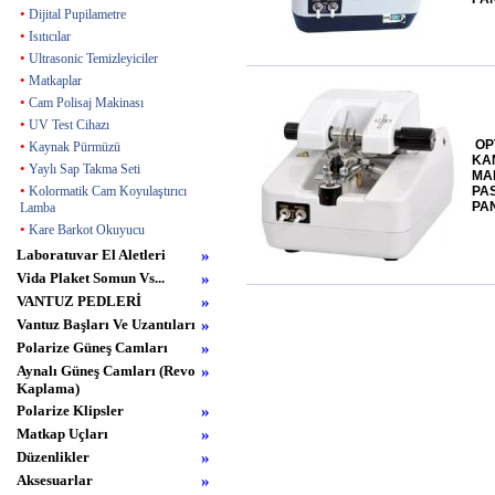
•
Dijital Pupilametre
•
Isıtıcılar
•
Ultrasonic Temizleyiciler
•
Matkaplar
•
Cam Polisaj Makinası
•
UV Test Cihazı
OP
•
Kaynak Pürmüzü
KA
•
Yaylı Sap Takma Seti
MAK
•
Kolormatik Cam Koyulaştırıcı
PA
PA
Lamba
•
Kare Barkot Okuyucu
Laboratuvar El Aletleri
»
Vida Plaket Somun Vs...
»
VANTUZ PEDLERİ
»
Vantuz Başları Ve Uzantıları
»
Polarize Güneş Camları
»
Aynalı Güneş Camları (Revo
»
Kaplama)
Polarize Klipsler
»
Matkap Uçları
»
Düzenlikler
»
Aksesuarlar
»