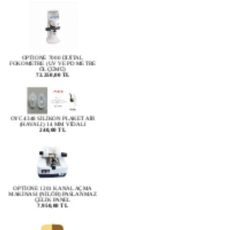
OPTIONE 7000 DİJİTAL
FOKOMETRE (UV VE PD METRE
ÖLÇÜMÜ)
72.250,00 TL
OYC 4348 SİLİKON PLAKET AİR
(HAVALI) 14 MM VİDALI
240,00 TL
OPTİONE 1201 KANAL AÇMA
MAKİNASI (NİLÖR) PASLANMAZ
ÇELİK PANEL
7.950,00 TL