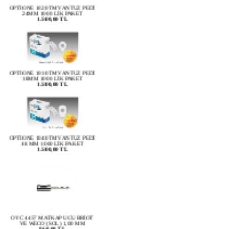
24MM 1000 LİK PAKET
1.500,00 TL
OPTİONE 1010TM VANTUZ PEDİ
18MM 1000 LİK PAKET
1.500,00 TL
OPTİONE 1040TM VANTUZ PEDİ
18 MM 1000 LİK PAKET
1.500,00 TL
OYC 4457 MATKAP UCU BRİOT
VE WECO (SOL) 1,00 MM
960,00 TL