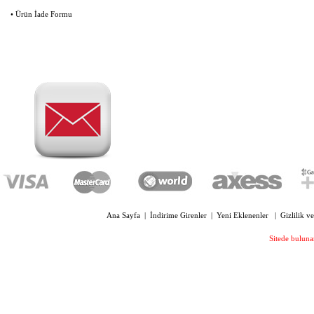
160,00 TL
• Ürün İade Formu
OYC 3200 FB FÜME POLARİZE
KLİPS BÜYÜK BOY
OYC 4330 SİLİKON PLAKET
OVAL 13 MM VİDALI
210,00 TL
OYC 4300 SİLİKON PLAKET 13
Ana Sayfa
|
İndirime Girenler
|
Yeni Eklenenler
|
Gizlilik v
MM VİDALI
210,00 TL
Sitede bulunan
OYC 4005 KILAVUZ VİDA ÇAP 1.4
MM UZUNLUK 6 MM
169,00 TL