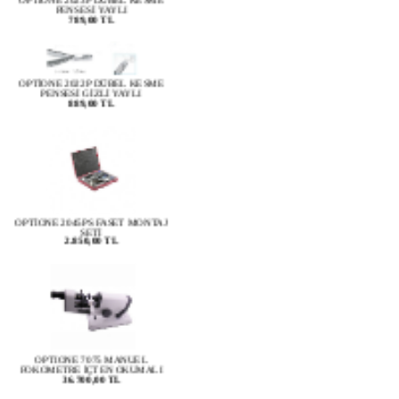
OPTİONE 2022P DÜBEL KESME
PENSESİ GİZLİ YAYLI
889,00 TL
OPTİONE 2045PS FASET MONTAJ
SETİ
2.850,00 TL
OPTIONE 7075 MANUEL
FOKOMETRE İÇTEN OKUMALI
36.700,00 TL