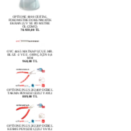
OPTİONE 8000 DİJİTAL
FOKOMETRE DOKUNMATİK
EKRAN (UV VE PD METRE
ÖLÇÜMÜ)
78.930,00 TL
OYC 4465 MATKAP UCU E.MR.
BLUE -2 VE E. ORNÇ. İÇİN 0,8
MM
960,00 TL
OPTİONE PLUS 20240P DÜBEL
TAKMA PENSESİ GİZLİ YAYLI
889,00 TL
OPTİONE PLUS 20220P DÜBEL
KESME PENSESİ GİZLİ YAYLI
1.150,00 TL