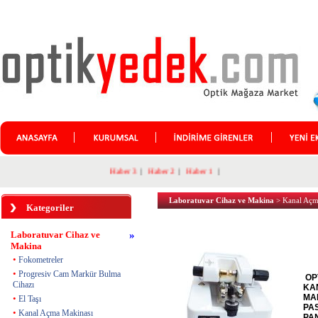
Haber 3
|
Haber 2
|
Haber 1
|
Laboratuvar Cihaz ve Makina
> Kanal Açm
Kategoriler
Laboratuvar Cihaz ve
»
Makina
•
Fokometreler
•
Progresiv Cam Markür Bulma
OP
Cihazı
KA
MAK
•
El Taşı
PA
•
Kanal Açma Makinası
PA