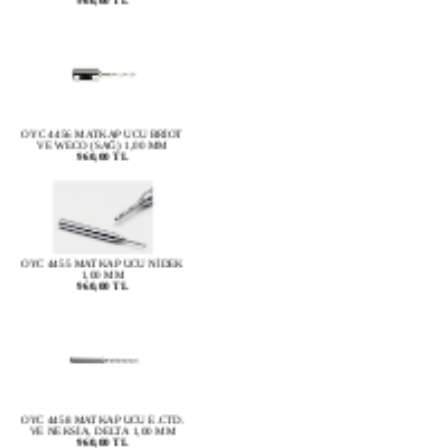
OYC 4456 MATKAP UCU BRİOT
VE WECO (SAĞ) 1,00 MM
960,00 TL
OYC 4455 MATKAP UCU NİDEK
1,00 MM
960,00 TL
OYC 4458 MATKAP UCU E.CTD.
VE NEKSİA, DELTA 1,00 MM
960,00 TL