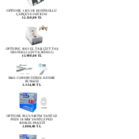
OPTİONE 1105 ISI KONTROLLÜ
ÇERÇEVE ISITICISI
12.250,00 TL
OPTİONE 1003 EL TAŞI ÇİFT TAŞ
DESTEKLİ (ÇİFT KAİDELİ)
13.990,00 TL
B&S 156900N DÜBEL KESME
PENSESİ
2.134,00 TL
OPTİONE PLUS 940TM VANTUZ
PEDİ 18 MM VANTUZ PED
1000LİK PAKETİ
2.000,00 TL