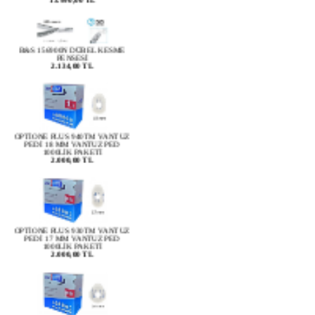
B&S 156900N DÜBEL KESME
PENSESİ
2.134,00 TL
OPTİONE PLUS 940TM VANTUZ
PEDİ 18 MM VANTUZ PED
1000LİK PAKETİ
2.000,00 TL
OPTİONE PLUS 930TM VANTUZ
PEDİ 17 MM VANTUZ PED
1000LİK PAKETİ
2.000,00 TL
OPTİONE PLUS 920TM VANTUZ
PEDİ 24 MM VANTUZ PED 1000