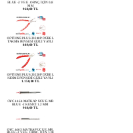
960,00 TL
OPTİONE PLUS 20240P DÜBEL
TAKMA PENSESİ GİZLİ YAYLI
889,00 TL
OPTİONE PLUS 20220P DÜBEL
KESME PENSESİ GİZLİ YAYLI
1.150,00 TL
OYC 4464 MATKAP UCU E.MR
BLUE -2 KESİCİ 1.2 MM
960,00 TL
OYC 4463 MATKAP UCU E.MR.
BLUE -2 VE E. ORNÇ. İÇİN 1,00
MM
960,00 TL