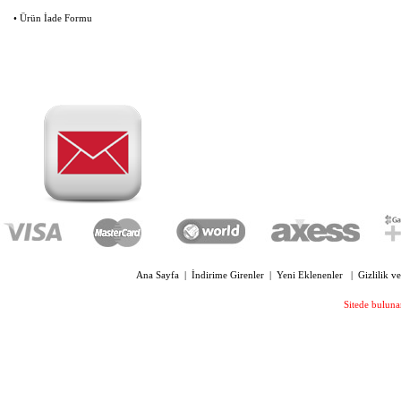
OYC 4330 SİLİKON PLAKET
• Ürün İade Formu
OVAL 13 MM VİDALI
210,00 TL
OYC 4300 SİLİKON PLAKET 13
MM VİDALI
210,00 TL
OYC 4005 KILAVUZ VİDA ÇAP 1.4
MM UZUNLUK 6 MM
169,00 TL
Ana Sayfa
|
İndirime Girenler
|
Yeni Eklenenler
|
Gizlilik v
Sitede bulunan