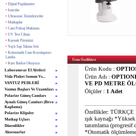
•
Dijital Pupilametre
•
Isıtıcılar
•
Ultrasonic Temizleyiciler
•
Matkaplar
•
Cam Polisaj Makinası
•
UV Test Cihazı
•
Kaynak Pürmüzü
•
Yaylı Sap Takma Seti
•
Kolormatik Cam Koyulaştırıcı
Lamba
Ürün Özellikleri
•
Kare Barkot Okuyucu
Ürün Kodu :
OPTIO
Laboratuvar El Aletleri
»
Ürün Adı :
OPTIONE
Vida Plaket Somun Vs...
»
VE PD METRE Ö
VANTUZ PEDLERİ
»
Vantuz Başları Ve Uzantıları
»
Ölçüler :
1 Adet
Polarize Güneş Camları
»
Aynalı Güneş Camları (Revo
»
Kaplama)
Özellikler: TÜRKÇE 
Polarize Klipsler
»
ışık kaynağı *Yüksek 
Matkap Uçları
»
tanımlama (progresif
Düzenlikler
»
*Otomatik ölçümlem
Aksesuarlar
»