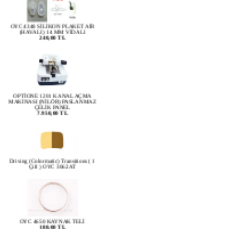
OYC 4348 SİLİKON PLAKET AİR
(HAVALI) 14 MM VİDALI
240,00 TL
OPTİONE 1201 KANAL AÇMA
MAKİNASI (NİLÖR) PASLANMAZ
ÇELİK PANEL
7.950,00 TL
Driving (Colormatic) Transitions ( 1
Çift ) OYC 3062AT
OYC 4650 KAYNAK TELİ
180,00 TL