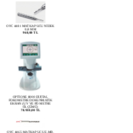
OYC 4481 MATKAP UCU NİDEK
0,8 MM
960,00 TL
OPTİONE 8000 DİJİTAL
FOKOMETRE DOKUNMATİK
EKRAN (UV VE PD METRE
ÖLÇÜMÜ)
78.930,00 TL
OYC 4465 MATKAP UCU E.MR.
BLUE -2 VE E. ORNÇ. İÇİN 0,8
MM