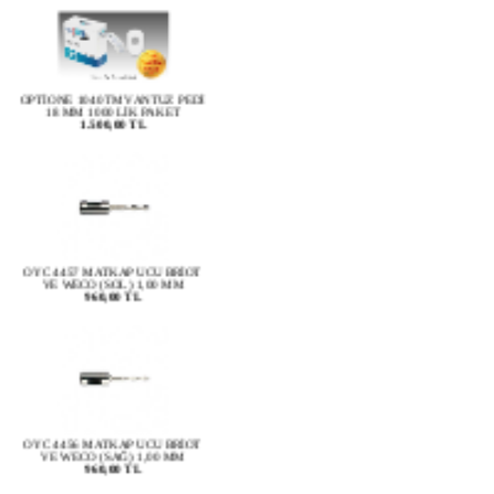
OPTİONE 1040TM VANTUZ PEDİ
18 MM 1000 LİK PAKET
1.500,00 TL
OYC 4457 MATKAP UCU BRİOT
VE WECO (SOL) 1,00 MM
960,00 TL
OYC 4456 MATKAP UCU BRİOT
VE WECO (SAĞ) 1,00 MM
960,00 TL