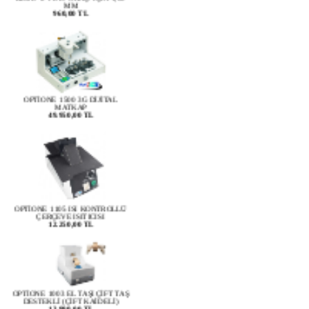
OPTİONE 1500 3G DİJİTAL
MATKAP
49.950,00 TL
OPTİONE 1105 ISI KONTROLLÜ
ÇERÇEVE ISITICISI
12.250,00 TL
OPTİONE 1003 EL TAŞI ÇİFT TAŞ
DESTEKLİ (ÇİFT KAİDELİ)
13.990,00 TL