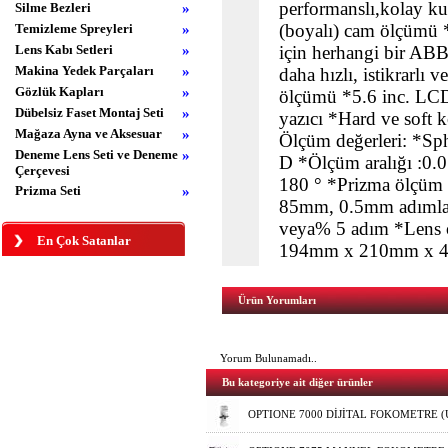
performanslı,kolay k
Silme Bezleri
»
(boyalı) cam ölçümü
Temizleme Spreyleri
»
Lens Kabı Setleri
»
için herhangi bir AB
Makina Yedek Parçaları
»
daha hızlı, istikrarlı
Gözlük Kapları
»
ölçümü *5.6 inc. LCD
Dübelsiz Faset Montaj Seti
»
yazıcı *Hard ve soft
Mağaza Ayna ve Aksesuar
»
Ölçüm değerleri: *Sp
Deneme Lens Seti ve Deneme
»
D *Ölçüm aralığı :0.0
Çerçevesi
180 ° *Prizma ölçüm
Prizma Seti
»
85mm, 0.5mm adımla
veya% 5 adım *Lens
En Çok Satanlar
194mm x 210mm x 4
Ürün Yorumları
Yorum Bulunamadı..
Bu kategoriye ait diğer ürünler
OPTIONE 7000 DİJİTAL FOKOMETRE 