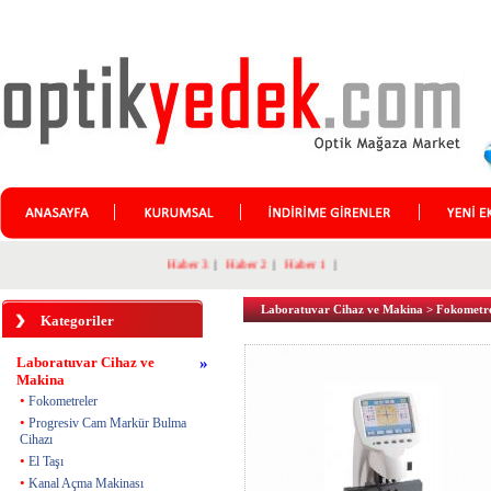
Haber 3
|
Haber 2
|
Haber 1
|
Laboratuvar Cihaz ve Makina
>
Fokometre
Kategoriler
Laboratuvar Cihaz ve
»
Makina
•
Fokometreler
•
Progresiv Cam Markür Bulma
Cihazı
•
El Taşı
•
Kanal Açma Makinası