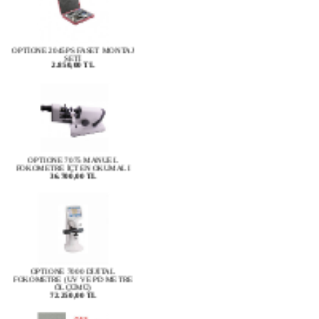
OPTİONE 2045PS FASET MONTAJ
SETİ
2.850,00 TL
OPTIONE 7075 MANUEL
FOKOMETRE İÇTEN OKUMALI
36.700,00 TL
OPTIONE 7000 DİJİTAL
FOKOMETRE (UV VE PD METRE
ÖLÇÜMÜ)
72.250,00 TL