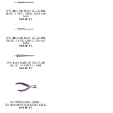
OYC 4461 MATKAP UCU E.MR.
BLUE -1 VE E. ORNÇ. İÇİN 1,00
MM
960,00 TL
OYC 4462 MATKAP UCU E.MR.
BLUE -1 VE E. ORNÇ. İÇİN 0,8
MM
960,00 TL
OYC 4460 MATKAP UCU E.MR
BLUE -1 KESİCİ 1.2 MM
960,00 TL
OPTİONE 2025P DÜBEL
ÇIKARMA PENSESİ GİZLİ YAYLI
695,00 TL