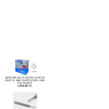
OPTİONE PLUS 950TM VANTUZ
PEDİ 22 MM VANTUZ PED 1000
LİK PAKETİ
2.000,00 TL
OYC 4481 MATKAP UCU NİDEK
0,8 MM