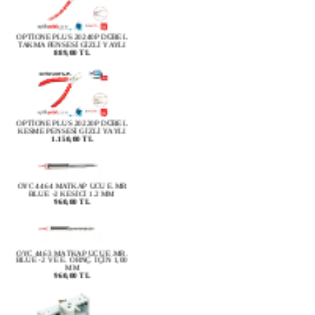
OPTİONE PLUS 20240P DÜBEL
TAKMA PENSESİ GİZLİ YAYLI
889,00 TL
OPTİONE PLUS 20220P DÜBEL
KESME PENSESİ GİZLİ YAYLI
1.150,00 TL
OYC 4464 MATKAP UCU E.MR
BLUE -2 KESİCİ 1.2 MM
960,00 TL
OYC 4463 MATKAP UCU E.MR.
BLUE -2 VE E. ORNÇ. İÇİN 1,00
MM
960,00 TL