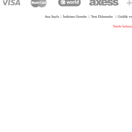
Ana Sayfa
|
İndirime Girenler
|
Yeni Eklenenler
|
Gizlilik v
Sitede bulunan
OPTIONE 7075 MANUEL
FOKOMETRE İÇTEN OKUMALI
36.700,00 TL
OPTIONE 7000 DİJİTAL
FOKOMETRE (UV VE PD METRE
ÖLÇÜMÜ)
72.250,00 TL
OYC 4348 SİLİKON PLAKET AİR
(HAVALI) 14 MM VİDALI
240,00 TL