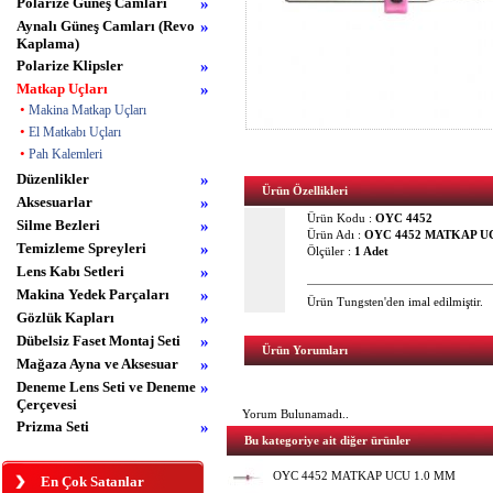
Polarize Güneş Camları
»
Aynalı Güneş Camları (Revo
»
Kaplama)
Polarize Klipsler
»
Matkap Uçları
»
•
Makina Matkap Uçları
•
El Matkabı Uçları
•
Pah Kalemleri
Düzenlikler
»
Ürün Özellikleri
Aksesuarlar
»
Ürün Kodu :
OYC 4452
Silme Bezleri
»
Ürün Adı :
OYC 4452 MATKAP U
Temizleme Spreyleri
»
Ölçüler :
1 Adet
Lens Kabı Setleri
»
Makina Yedek Parçaları
»
Ürün Tungsten'den imal edilmiştir.
Gözlük Kapları
»
Dübelsiz Faset Montaj Seti
»
Ürün Yorumları
Mağaza Ayna ve Aksesuar
»
Deneme Lens Seti ve Deneme
»
Çerçevesi
Yorum Bulunamadı..
Prizma Seti
»
Bu kategoriye ait diğer ürünler
OYC 4452 MATKAP UCU 1.0 MM
En Çok Satanlar