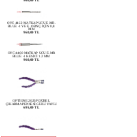
OYC 4462 MATKAP UCU E.MR.
BLUE -1 VE E. ORNÇ. İÇİN 0,8
MM
960,00 TL
OYC 4460 MATKAP UCU E.MR
BLUE -1 KESİCİ 1.2 MM
960,00 TL
OPTİONE 2025P DÜBEL
ÇIKARMA PENSESİ GİZLİ YAYLI
695,00 TL