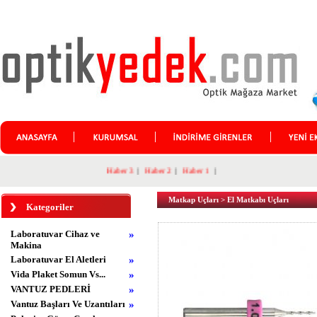
Haber 3
|
Haber 2
|
Haber 1
|
Matkap Uçları
>
El Matkabı Uçları
Kategoriler
Laboratuvar Cihaz ve
»
Makina
Laboratuvar El Aletleri
»
Vida Plaket Somun Vs...
»
VANTUZ PEDLERİ
»
Vantuz Başları Ve Uzantıları
»