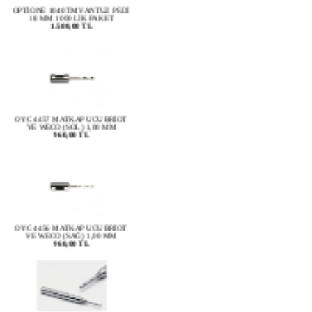
18 MM 1000 LİK PAKET
1.500,00 TL
OYC 4457 MATKAP UCU BRİOT
VE WECO (SOL) 1,00 MM
960,00 TL
OYC 4456 MATKAP UCU BRİOT
VE WECO (SAĞ) 1,00 MM
960,00 TL
OYC 4455 MATKAP UCU NİDEK
1,00 MM