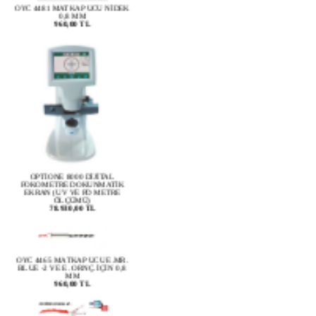
960,00 TL
OPTİONE 8000 DİJİTAL
FOKOMETRE DOKUNMATİK
EKRAN (UV VE PD METRE
ÖLÇÜMÜ)
78.930,00 TL
OYC 4465 MATKAP UCU E.MR.
BLUE -2 VE E. ORNÇ. İÇİN 0,8
MM
960,00 TL