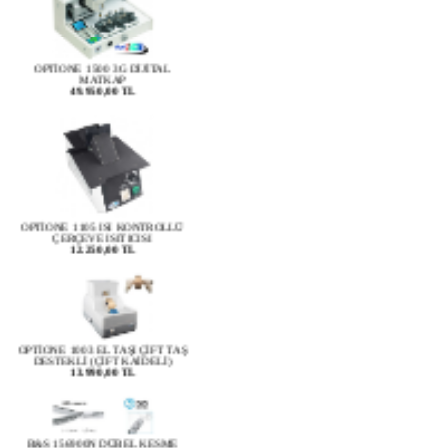
OPTİONE 1500 3G DİJİTAL
MATKAP
49.950,00 TL
OPTİONE 1105 ISI KONTROLLÜ
ÇERÇEVE ISITICISI
12.250,00 TL
OPTİONE 1003 EL TAŞI ÇİFT TAŞ
DESTEKLİ (ÇİFT KAİDELİ)
13.990,00 TL
B&S 156900N DÜBEL KESME
PENSESİ
2.134,00 TL