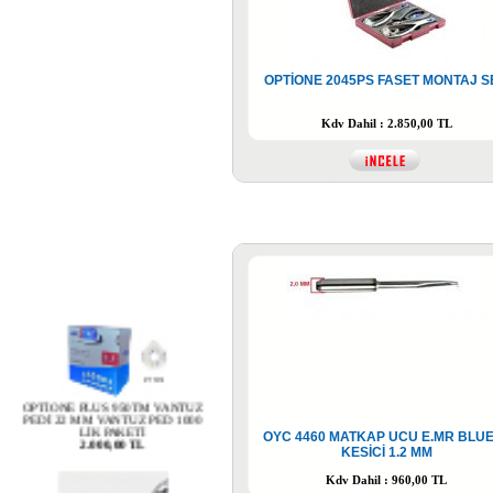
OPTİONE 2045PS FASET MONTAJ S
Kdv Dahil : 2.850,00 TL
OPTİONE PLUS 950TM VANTUZ
PEDİ 22 MM VANTUZ PED 1000
LİK PAKETİ
2.000,00 TL
OYC 4460 MATKAP UCU E.MR BLUE
KESİCİ 1.2 MM
Kdv Dahil : 960,00 TL