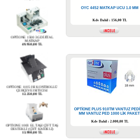
OYC 4452 MATKAP UCU 1.0 MM
Kdv Dahil : 156,00 TL
OPTİONE 1500 3G DİJİTAL
MATKAP
49.950,00 TL
OPTİONE 1105 ISI KONTROLLÜ
ÇERÇEVE ISITICISI
12.250,00 TL
OPTİONE PLUS 910TM VANTUZ PEDİ
MM VANTUZ PED 1000 LİK PAKET
OPTİONE 1003 EL TAŞI ÇİFT TAŞ
DESTEKLİ (ÇİFT KAİDELİ)
Kdv Dahil : 2.000,00 TL
13.990,00 TL