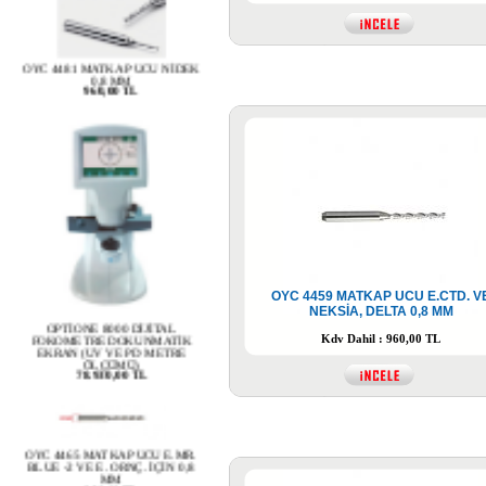
OYC 4481 MATKAP UCU NİDEK
0,8 MM
960,00 TL
OYC 4459 MATKAP UCU E.CTD. V
OPTİONE 8000 DİJİTAL
NEKSİA, DELTA 0,8 MM
FOKOMETRE DOKUNMATİK
EKRAN (UV VE PD METRE
ÖLÇÜMÜ)
Kdv Dahil : 960,00 TL
78.930,00 TL
OYC 4465 MATKAP UCU E.MR.
BLUE -2 VE E. ORNÇ. İÇİN 0,8
MM
960,00 TL