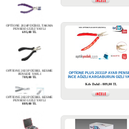
OPTİONE 2024P DÜBEL TAKMA
PENSESİ GİZLİ YAYLI
695,00 TL
OPTİONE 2023P DÜBEL KESME
PENSESİ YAYLI
789,00 TL
OPTİONE PLUS 20311P AYAR PENS
İNCE AĞIZLI KARGABURUN GİZLİ YA
Kdv Dahil : 889,00 TL
OPTİONE 2022P DÜBEL KESME
PENSESİ GİZLİ YAYLI
889,00 TL