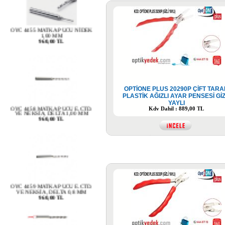
OYC 4455 MATKAP UCU NİDEK
1,00 MM
960,00 TL
OPTİONE PLUS 20290P ÇİFT TARA
OYC 4458 MATKAP UCU E.CTD.
PLASTİK AĞIZLI AYAR PENSESİ GİZ
VE NEKSİA, DELTA 1,00 MM
YAYLI
960,00 TL
Kdv Dahil : 889,00 TL
OYC 4459 MATKAP UCU E.CTD.
VE NEKSİA, DELTA 0,8 MM
960,00 TL
OYC 4461 MATKAP UCU E.MR.