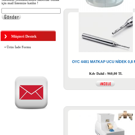
için mail listemize katılın !
Colormatic Antifar Polarize Klips
(OYC3351AK)
Müşteri Destek
• Ürün İade Formu
OYC 4481 MATKAP UCU NİDEK 0,8
OYC 2250 ÇERÇEVE BOYAMA
(RÖTUŞ) KALEMİ SİYAH
Kdv Dahil : 960,00 TL
160,00 TL
OYC 3200 FB FÜME POLARİZE
KLİPS BÜYÜK BOY
OYC 4330 SİLİKON PLAKET
OVAL 13 MM VİDALI