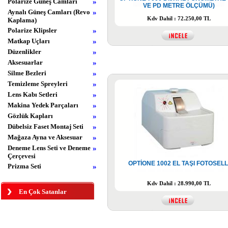
Polarize Güneş Camları
»
VE PD METRE ÖLÇÜMÜ)
Aynalı Güneş Camları (Revo
»
Kdv Dahil : 72.250,00 TL
Kaplama)
Polarize Klipsler
»
Matkap Uçları
»
Düzenlikler
»
Aksesuarlar
»
Silme Bezleri
»
Temizleme Spreyleri
»
Lens Kabı Setleri
»
Makina Yedek Parçaları
»
Gözlük Kapları
»
Dübelsiz Faset Montaj Seti
»
Mağaza Ayna ve Aksesuar
»
Deneme Lens Seti ve Deneme
»
Çerçevesi
OPTİONE 1002 EL TAŞI FOTOSELL
Prizma Seti
»
Kdv Dahil : 28.990,00 TL
En Çok Satanlar