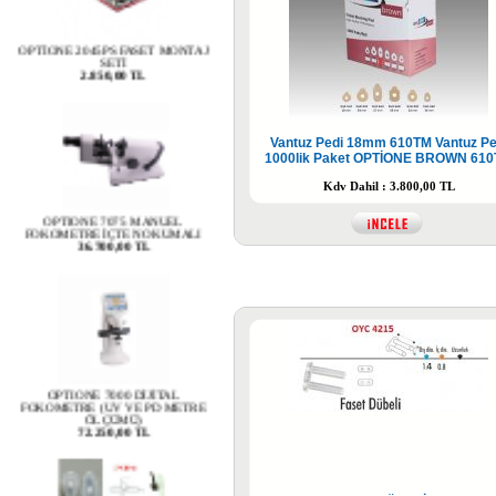
OPTİONE 2045PS FASET MONTAJ
SETİ
2.850,00 TL
Vantuz Pedi 18mm 610TM Vantuz Pe
1000lik Paket OPTİONE BROWN 61
Kdv Dahil : 3.800,00 TL
OPTIONE 7075 MANUEL
FOKOMETRE İÇTEN OKUMALI
36.700,00 TL
OPTIONE 7000 DİJİTAL
FOKOMETRE (UV VE PD METRE
ÖLÇÜMÜ)
72.250,00 TL
OYC 4348 SİLİKON PLAKET AİR