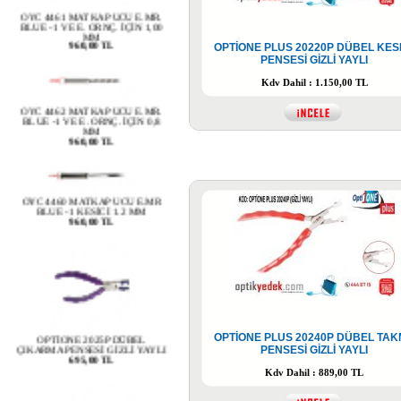
BLUE -1 VE E. ORNÇ. İÇİN 1,00
MM
960,00 TL
OPTİONE PLUS 20220P DÜBEL KE
PENSESİ GİZLİ YAYLI
Kdv Dahil : 1.150,00 TL
OYC 4462 MATKAP UCU E.MR.
BLUE -1 VE E. ORNÇ. İÇİN 0,8
MM
960,00 TL
OYC 4460 MATKAP UCU E.MR
BLUE -1 KESİCİ 1.2 MM
960,00 TL
OPTİONE 2025P DÜBEL
ÇIKARMA PENSESİ GİZLİ YAYLI
695,00 TL
OPTİONE PLUS 20240P DÜBEL TA
PENSESİ GİZLİ YAYLI
Kdv Dahil : 889,00 TL