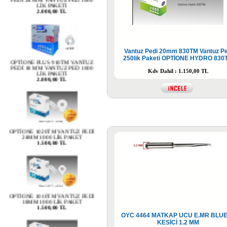
OPTİONE PLUS 910TM VANTUZ
Vantuz Pedi 20mm 830TM Vantuz P
PEDİ 18 MM VANTUZ PED 1000
250lik Paketi OPTİONE HYDRO 830
LİK PAKETİ
2.000,00 TL
Kdv Dahil : 1.150,00 TL
OPTİONE 1020TM VANTUZ PEDİ
24MM 1000 LİK PAKET
1.500,00 TL
OPTİONE 1010TM VANTUZ PEDİ
18MM 1000 LİK PAKET
1.500,00 TL
OYC 4464 MATKAP UCU E.MR BLUE
KESİCİ 1.2 MM