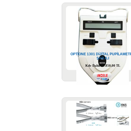
OPTİONE 1301 DİJİTAL PUPİLAMET
ŞARJLI
Kdv Dahil : 7.850,00 TL