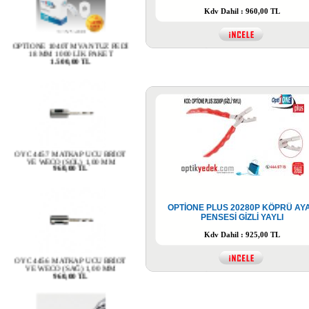
Kdv Dahil : 960,00 TL
OPTİONE 1040TM VANTUZ PEDİ
18 MM 1000 LİK PAKET
1.500,00 TL
OYC 4457 MATKAP UCU BRİOT
VE WECO (SOL) 1,00 MM
960,00 TL
OPTİONE PLUS 20280P KÖPRÜ AY
PENSESİ GİZLİ YAYLI
Kdv Dahil : 925,00 TL
OYC 4456 MATKAP UCU BRİOT
VE WECO (SAĞ) 1,00 MM
960,00 TL