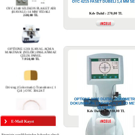
OYC 4215 FASET DÜBELİ 1,4 MM S
(HAVALI) 14 MM VİDALI
240,00 TL
Kdv Dahil : 270,00 TL
OPTİONE 1201 KANAL AÇMA
MAKİNASI (NİLÖR) PASLANMAZ
ÇELİK PANEL
7.950,00 TL
Driving (Colormatic) Transitions ( 1
Çift ) OYC 3062AT
OPTİONE 8000 DİJİTAL FOKOMET
DOKUNMATİK EKRAN (UV VE PD ME
ÖLÇÜMÜ)
Kdv Dahil : 78.930,00 TL
OYC 4650 KAYNAK TELİ
180,00 TL
E-Mail Kayıt
Sitemizin yeniliklerinden haberdar olmak