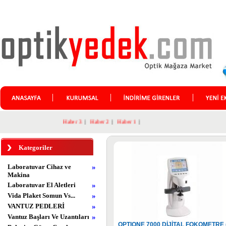
Haber 3
|
Haber 2
|
Haber 1
|
Kategoriler
Laboratuvar Cihaz ve
»
Makina
Laboratuvar El Aletleri
»
Vida Plaket Somun Vs...
»
VANTUZ PEDLERİ
»
Vantuz Başları Ve Uzantıları
»
OPTIONE 7000 DİJİTAL FOKOMETRE 