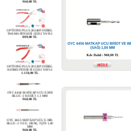
OPTİONE PLUS 20240P DÜBEL
TAKMA PENSESİ GİZLİ YAYLI
889,00 TL
OYC 4456 MATKAP UCU BRİOT VE 
(SAĞ) 1,00 MM
Kdv Dahil : 960,00 TL
OPTİONE PLUS 20220P DÜBEL
KESME PENSESİ GİZLİ YAYLI
1.150,00 TL
OYC 4464 MATKAP UCU E.MR
BLUE -2 KESİCİ 1.2 MM
960,00 TL
OYC 4463 MATKAP UCU E.MR.
BLUE -2 VE E. ORNÇ. İÇİN 1,00
MM
960,00 TL